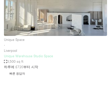
Restaurant / Bar / Cafe
Rooftop
Salon
Shop Share
Stall / Market Stall
Unique Space
Truck
∙
Liverpool
Unique Space
Unique Warehouse Studio Space
3,500 sq ft
Warehouse
하루에 £720
부터 시작
빠른 응답자
공간 기능
Air Conditioning
Animals Friendly
Bar