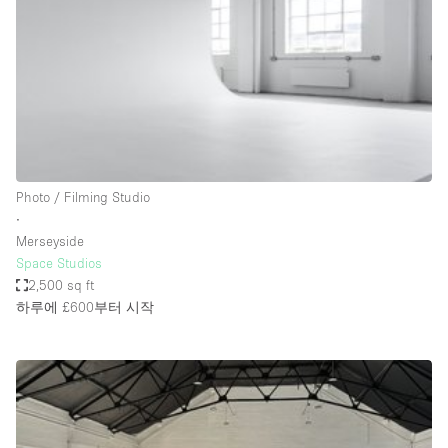
Conference Room
Container
Creative Space
Event Space
Fair / Festival
Hall
Photo / Filming Studio
Lobby Space
∙
Merseyside
Mall Shop
Space Studios
Mansion / House
2,500 sq ft
하루에 £600
부터 시작
Meeting Space
Office Space
Other
Photo / Filming Studio