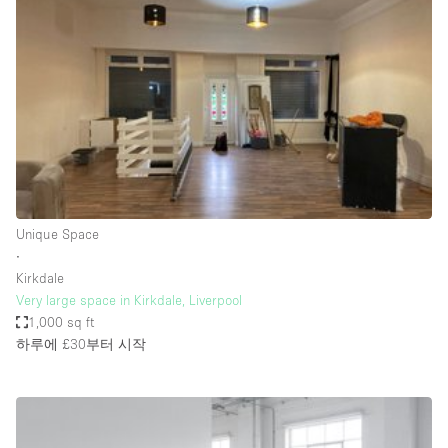
Photo
Conference
Meeting
Office
Shop Share
Shooting
공간 유형
Advertisement Space
Unique Space
Apartment / Loft
∙
Kirkdale
Art Gallery
Very large space in Kirkdale, Liverpool
Atelier / Workshop Studio
1,000 sq ft
하루에 £30
부터 시작
Boat
Booth / Kiosk / Stand
Boutique / Shop