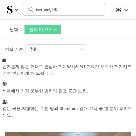
일일 비용
£0
£5,000+
날짜
필터 더 보기
정렬 기준
공간 크기
추천
번거롭지 않은 거래로 안심하고 예약하세요! 저희가 보호하고 지켜드
100 sq ft
5000+ sq ft
리며 안심하게 해 드립니다。
~ 13 명
~ 650 명
세계에서 가장 풍부한 범위의 점포 공간 보유。
프로젝트 유형
같은 곳을 지향하는 수천 명의 Storefront 임대 고객 중 한 분이 되어보
세요。
Retail
Showroom
Event
Art
Food