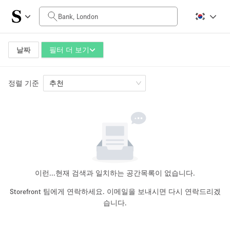
일일 비용
£0
£5,000+
날짜
필터 더 보기
정렬 기준
공간 크기
추천
100 sq ft
5000+ sq ft
~ 13 명
~ 650 명
프로젝트 유형
이런...
현재 검색과 일치하는 공간목록이 없습니다.
Storefront 팀에게 연락하세요. 이메일을 보내시면 다시 연락드리겠
습니다.
Retail
Showroom
Event
Art
Food