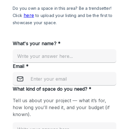
Photo
Conference
Meeting
Office
Shop Share
Shooting
공간 유형
Advertisement Space
Apartment / Loft
Art Gallery
Atelier / Workshop Studio
Boat
Booth / Kiosk / Stand
Boutique / Shop