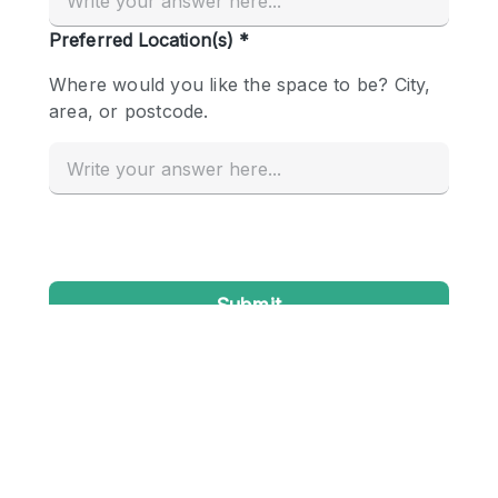
Conference Room
Container
Creative Space
Event Space
Fair / Festival
Hall
Lobby Space
Mall Shop
Mansion / House
Meeting Space
Office Space
Other
Photo / Filming Studio