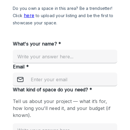
Photo
Conference
Meeting
Office
Shop Share
Shooting
공간 유형
Advertisement Space
Apartment / Loft
Art Gallery
Atelier / Workshop Studio
Boat
Booth / Kiosk / Stand
Boutique / Shop