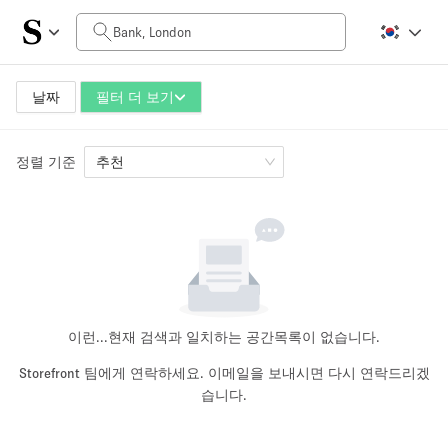
일일 비용
£0
£5,000+
날짜
필터 더 보기
정렬 기준
공간 크기
추천
100 sq ft
5000+ sq ft
~ 13 명
~ 650 명
프로젝트 유형
이런...
현재 검색과 일치하는 공간목록이 없습니다.
Storefront 팀에게 연락하세요. 이메일을 보내시면 다시 연락드리겠
습니다.
Retail
Showroom
Event
Art
Food