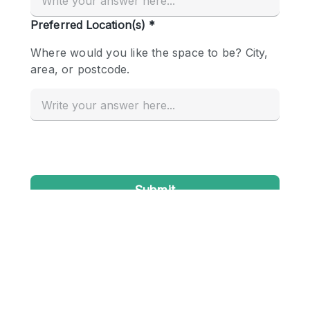
Conference Room
Container
Creative Space
Event Space
Fair / Festival
Hall
Lobby Space
Mall Shop
Mansion / House
Meeting Space
Office Space
Other
Photo / Filming Studio