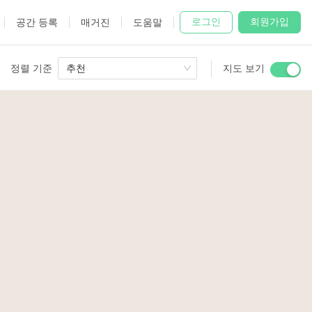
로그인
회원가입
공간 등록
매거진
도움말
정렬 기준
추천
지도 보기
 Studio
and
udio