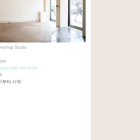
Heating
Internet
Large Door Entran
Liquor Licence
orkshop Studio
Multiple Rooms
Private Parking
ndon
pace with storefront
Rooftop / Terrace
ft
Smoking Area
3
부터 시작
Soundproof
Street Level
Terrace
Water Access
Window Display