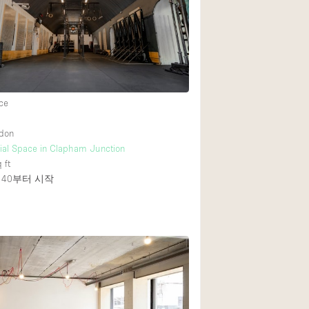
Rooftop
Shop Share
Truck
Warehouse
ce
Animals Friendly
ndon
ial Space in Clapham Junction
Bathroom
 ft
Concierge
140
부터 시작
Daylight
Elevator
Furniture
Garment Rack
Handicap Accessib