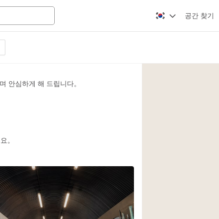
공간 찾기
Apartment / Loft
Atelier / Workshop
며 안심하게 해 드립니다。
Booth / Kiosk / St
Conference Room
Creative Space
Fair / Festival
세요。
Lobby Space
Mansion / House
Office Space
Photo / Filming St