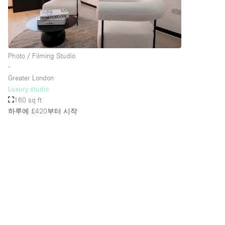
층 / 접근성:
지하층
위치한 거리
Photo / Filming Studio
∙
테라스
Greater London
기타
Luxury studio
160 sq ft
하루에 £420
부터 시작