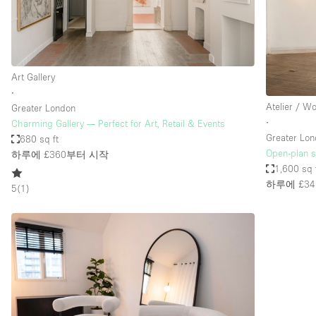
Haussmann Style
Industrial
Kitchen
Art Gallery
Lighting
∙
Atelier / W
Greater London
Living Space
∙
Charming Gallery — Perfect for Art, Retail & Events
Office Equipment
Greater Lo
680 sq ft
Open-plan s
하루에 £360
부터 시작
Raw
1,600 sq 
Security System
하루에 £34
5
(
1
)
Sound & Video Equipment
Stock Room
Stunning View
Toilets
Whitebox / Minimal