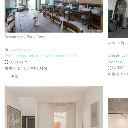
Restaurant / Bar / Cafe
Salon
Stall / Market Stall
Unique Space
Restaurant / Bar / Cafe
Unique Spa
∙
∙
Greater London
공간 기능
Air Conditioning
Greater Lo
Prime corner unit on busy Northcote Road
Raw Industr
1,000 sq ft
Bar
14,000 sq
하루에 £1,151
부터 시작
Car Display
하루에 £1,
추천
Counters
Electricity
Fitting Rooms
Garden
Ground Floor