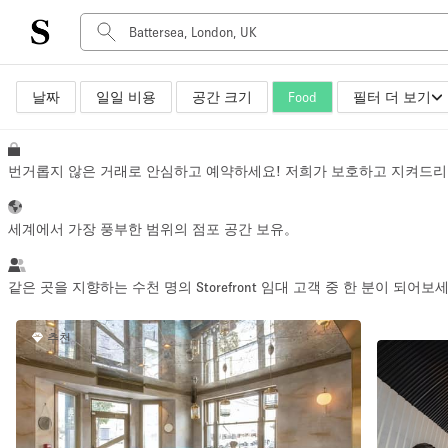
날짜
일일 비용
공간 크기
Food
필터 더 보기
공간 유형
Advertisement Space
Art Gallery
번거롭지 않은 거래로 안심하고 예약하세요! 저희가 보호하고 지켜드리
Boat
Boutique / Shop
세계에서 가장 풍부한 범위의 점포 공간 보유。
Container
Event Space
같은 곳을 지향하는 수천 명의 Storefront 임대 고객 중 한 분이 되어보
Hall
추천
Mall Shop
Meeting Space
Other