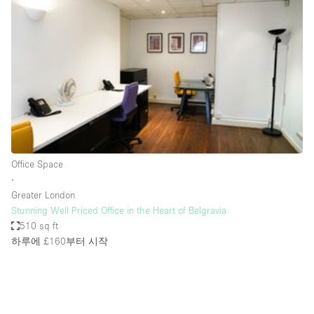
Photo
Conference
Meeting
Office
Shop Share
Shooting
공간 유형
Advertisement Space
Office Space
Apartment / Loft
∙
Greater London
Art Gallery
Stunning Well Priced Office in the Heart of Belgravia
Atelier / Workshop Studio
510 sq ft
하루에 £160
부터 시작
Boat
Booth / Kiosk / Stand
Boutique / Shop