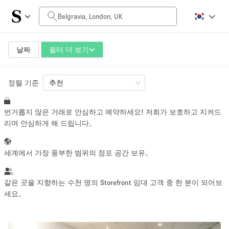
일일 비용
£0
£5,000+
날짜
필터 더 보기
정렬 기준
공간 크기
추천
번거롭지 않은 거래로 안심하고 예약하세요! 저희가 보호하고 지켜드
100 sq ft
5000+ sq ft
리며 안심하게 해 드립니다。
~ 13 명
~ 650 명
세계에서 가장 풍부한 범위의 점포 공간 보유。
프로젝트 유형
같은 곳을 지향하는 수천 명의 Storefront 임대 고객 중 한 분이 되어보
세요。
Retail
Showroom
Event
Art
Food