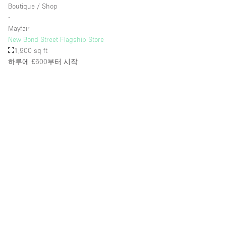
Boutique / Shop
∙
Mayfair
층 / 접근성:
New Bond Street Flagship Store
1,900 sq ft
지하층
하루에 £600
부터 시작
1층 앞마당
위치한 거리
쇼핑몰
테라스
윗층
기타