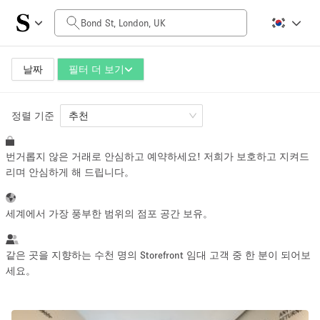
일일 비용
£0
£5,000+
날짜
필터 더 보기
정렬 기준
공간 크기
추천
번거롭지 않은 거래로 안심하고 예약하세요! 저희가 보호하고 지켜드
100 sq ft
5000+ sq ft
리며 안심하게 해 드립니다。
~ 13 명
~ 650 명
세계에서 가장 풍부한 범위의 점포 공간 보유。
프로젝트 유형
같은 곳을 지향하는 수천 명의 Storefront 임대 고객 중 한 분이 되어보
세요。
Retail
Showroom
Event
Art
Food