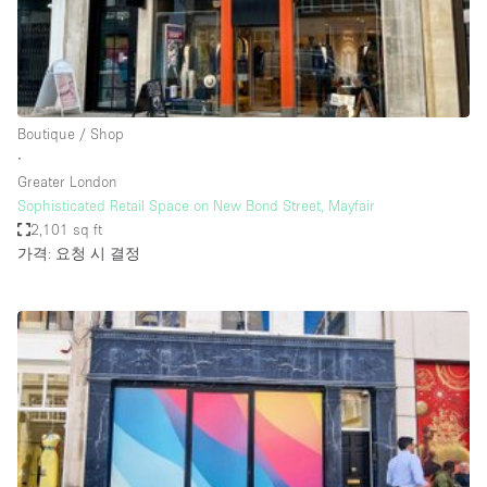
Bathroom
Car Display
Concierge
Boutique / Shop
Counters
∙
Daylight
Greater London
Sophisticated Retail Space on New Bond Street, Mayfair
Electricity
2,101 sq ft
Elevator
가격: 요청 시 결정
Fitting Rooms
Furniture
Garden
Garment Rack
Ground Floor
Handicap Accessible