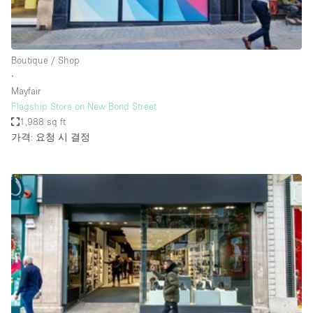
Haussmann Style
Heating
Boutique / Shop
Industrial
∙
Internet
Mayfair
Flagship Store on New Bond Street
Kitchen
1,988 sq ft
가격: 요청 시 결정
Large Door Entrance
Lighting
Liquor Licence
Living Space
Multiple Rooms
Office Equipment
Private Parking
Raw