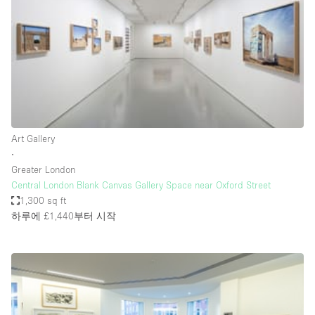
Conference Room
Container
Creative Space
Event Space
Fair / Festival
Hall
Art Gallery
Lobby Space
∙
Greater London
Mall Shop
Central London Blank Canvas Gallery Space near Oxford Street
Mansion / House
1,300 sq ft
하루에 £1,440
부터 시작
Meeting Space
Office Space
Other
Photo / Filming Studio