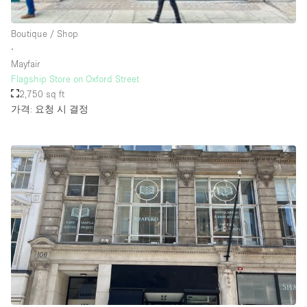
Rooftop / Terrace
Boutique / Shop
Security System
∙
Mayfair
Smoking Area
Flagship Store on Oxford Street
Sound & Video Equipment
2,750 sq ft
가격: 요청 시 결정
Soundproof
Stock Room
Street Level
Stunning View
Terrace
Toilets
Water Access
Whitebox / Minimal
Window Display