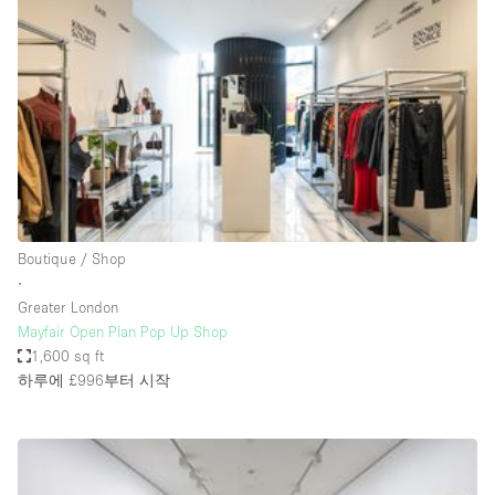
Photo
Conference
Meeting
Office
Shop Share
Shooting
공간 유형
Advertisement Space
Boutique / Shop
Apartment / Loft
∙
Greater London
Art Gallery
Mayfair Open Plan Pop Up Shop
Atelier / Workshop Studio
1,600 sq ft
하루에 £996
부터 시작
Boat
Booth / Kiosk / Stand
Boutique / Shop