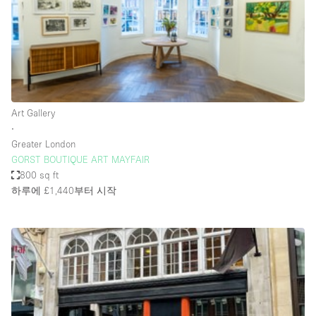
Restaurant / Bar / Cafe
Rooftop
Salon
Shop Share
Stall / Market Stall
Art Gallery
Truck
∙
Greater London
Unique Space
GORST BOUTIQUE ART MAYFAIR
800 sq ft
Warehouse
하루에 £1,440
부터 시작
공간 기능
Air Conditioning
Animals Friendly
Bar