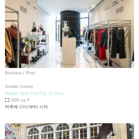
Photo
Conference
Meeting
Office
Shop Share
Shooting
공간 유형
Advertisement Space
Boutique / Shop
Apartment / Loft
∙
Greater London
Art Gallery
Mayfair Open Plan Pop Up Shop
Atelier / Workshop Studio
1,600 sq ft
하루에 £996
부터 시작
Boat
Booth / Kiosk / Stand
Boutique / Shop