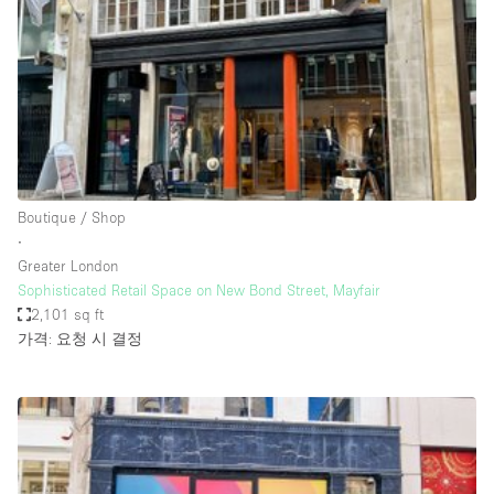
Conference Room
Container
Creative Space
Event Space
Fair / Festival
Hall
Boutique / Shop
Lobby Space
∙
Greater London
Mall Shop
Sophisticated Retail Space on New Bond Street, Mayfair
Mansion / House
2,101 sq ft
가격: 요청 시 결정
Meeting Space
Office Space
Other
Photo / Filming Studio