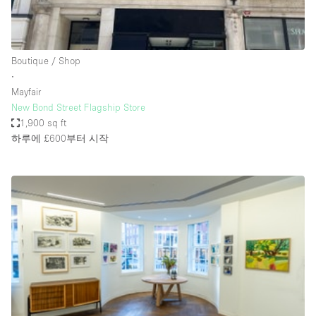
Haussmann Style
Heating
Boutique / Shop
Industrial
∙
Internet
Mayfair
New Bond Street Flagship Store
Kitchen
1,900 sq ft
하루에 £600
부터 시작
Large Door Entrance
Lighting
Liquor Licence
Living Space
Multiple Rooms
Office Equipment
Private Parking
Raw