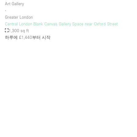
Art Gallery
∙
Greater London
층 / 접근성:
Central London Blank Canvas Gallery Space near Oxford Street
1,300 sq ft
지하층
하루에 £1,440
부터 시작
1층 앞마당
위치한 거리
쇼핑몰
테라스
윗층
기타