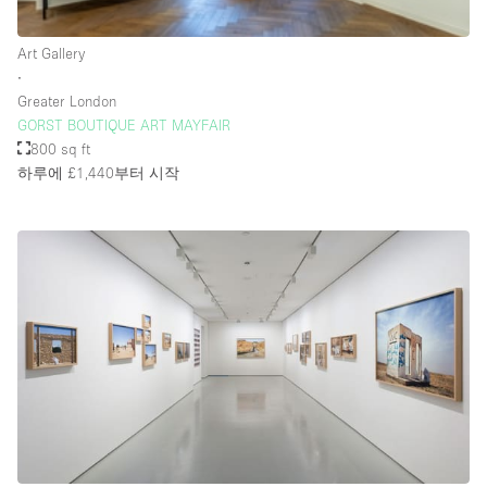
Rooftop / Terrace
Art Gallery
Security System
∙
Greater London
Smoking Area
GORST BOUTIQUE ART MAYFAIR
Sound & Video Equipment
800 sq ft
하루에 £1,440
부터 시작
Soundproof
Stock Room
Street Level
Stunning View
Terrace
Toilets
Water Access
Whitebox / Minimal
Window Display