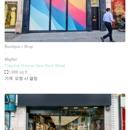
Restaurant / Bar / Cafe
Rooftop
Salon
Shop Share
Stall / Market Stall
Boutique / Shop
Truck
∙
Mayfair
Unique Space
Flagship Store on New Bond Street
1,988 sq ft
Warehouse
가격: 요청 시 결정
공간 기능
Air Conditioning
Animals Friendly
Bar