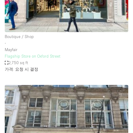
Bathroom
Car Display
Concierge
Boutique / Shop
Counters
∙
Daylight
Mayfair
Flagship Store on Oxford Street
Electricity
2,750 sq ft
Elevator
가격: 요청 시 결정
Fitting Rooms
Furniture
Garden
Garment Rack
Ground Floor
Handicap Accessible