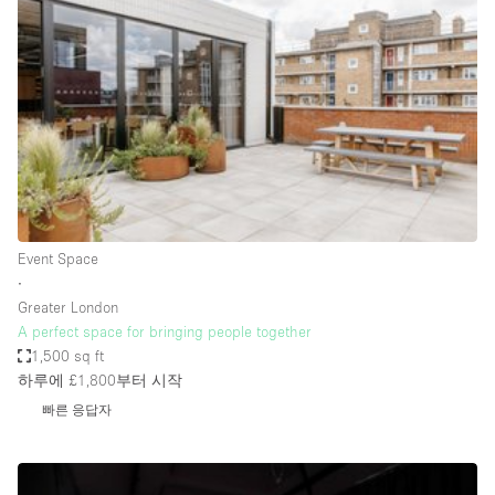
Photo
Conference
Meeting
Office
Shop Share
Shooting
공간 유형
Advertisement Space
Event Space
Apartment / Loft
∙
Greater London
Art Gallery
A perfect space for bringing people together
Atelier / Workshop Studio
1,500 sq ft
하루에 £1,800
부터 시작
Boat
빠른 응답자
Booth / Kiosk / Stand
Boutique / Shop