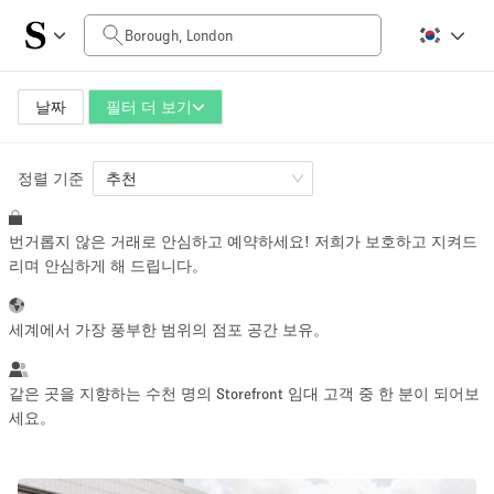
일일 비용
£0
£5,000+
날짜
필터 더 보기
정렬 기준
공간 크기
추천
번거롭지 않은 거래로 안심하고 예약하세요! 저희가 보호하고 지켜드
100 sq ft
5000+ sq ft
리며 안심하게 해 드립니다。
~ 13 명
~ 650 명
세계에서 가장 풍부한 범위의 점포 공간 보유。
프로젝트 유형
같은 곳을 지향하는 수천 명의 Storefront 임대 고객 중 한 분이 되어보
세요。
Retail
Showroom
Event
Art
Food