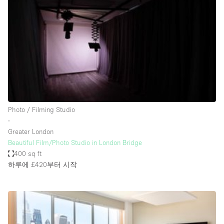
Conference Room
Container
Creative Space
Event Space
Fair / Festival
Hall
Lobby Space
Photo / Filming Studio
∙
Mall Shop
Greater London
Mansion / House
Beautiful Film/Photo Studio in London Bridge
400 sq ft
Meeting Space
하루에 £420
부터 시작
Office Space
Other
Photo / Filming Studio