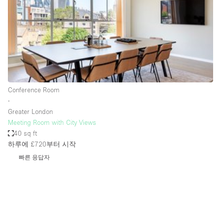
Restaurant / Bar / Cafe
Rooftop
Salon
Shop Share
Stall / Market Stall
Truck
Conference Room
∙
Unique Space
Greater London
Meeting Room with City Views
Warehouse
40 sq ft
하루에 £720
부터 시작
빠른 응답자
공간 기능
Air Conditioning
Animals Friendly
Bar