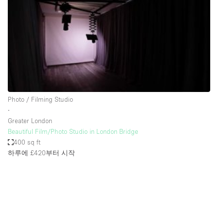
Restaurant / Bar / Cafe
Rooftop
Salon
Shop Share
Stall / Market Stall
Truck
Photo / Filming Studio
Unique Space
∙
Greater London
Warehouse
Beautiful Film/Photo Studio in London Bridge
400 sq ft
하루에 £420
부터 시작
공간 기능
Air Conditioning
Animals Friendly
Bar