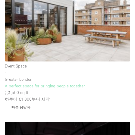
Conference Room
Container
Creative Space
Event Space
Fair / Festival
Hall
Lobby Space
Event Space
∙
Mall Shop
Greater London
Mansion / House
A perfect space for bringing people together
1,500 sq ft
Meeting Space
하루에 £1,800
부터 시작
Office Space
빠른 응답자
Other
Photo / Filming Studio