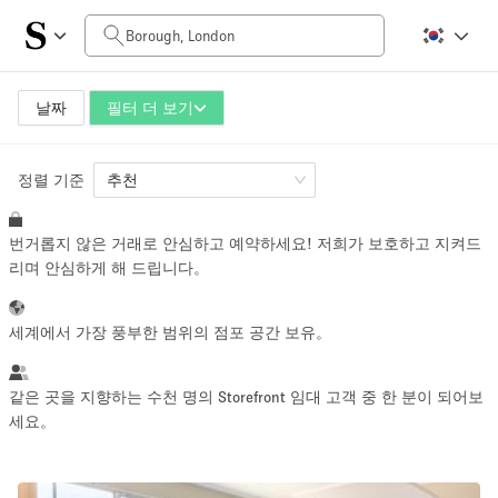
일일 비용
£0
£5,000+
날짜
필터 더 보기
정렬 기준
공간 크기
추천
번거롭지 않은 거래로 안심하고 예약하세요! 저희가 보호하고 지켜드
100 sq ft
5000+ sq ft
리며 안심하게 해 드립니다。
~ 13 명
~ 650 명
세계에서 가장 풍부한 범위의 점포 공간 보유。
프로젝트 유형
같은 곳을 지향하는 수천 명의 Storefront 임대 고객 중 한 분이 되어보
세요。
Retail
Showroom
Event
Art
Food