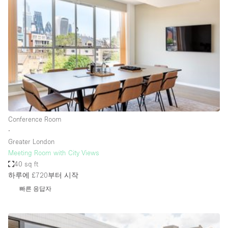
Photo
Conference
Meeting
Office
Shop Share
Shooting
공간 유형
Advertisement Space
Conference Room
Apartment / Loft
∙
Greater London
Art Gallery
Meeting Room with City Views
Atelier / Workshop Studio
40 sq ft
하루에 £720
부터 시작
Boat
빠른 응답자
Booth / Kiosk / Stand
Boutique / Shop