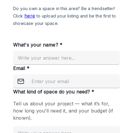
Photo
Conference
Meeting
Office
Shop Share
Shooting
공간 유형
Advertisement Space
Apartment / Loft
Art Gallery
Atelier / Workshop Studio
Boat
Booth / Kiosk / Stand
Boutique / Shop