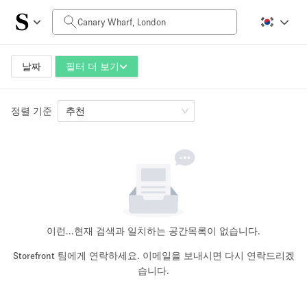
일일 비용
£0
£5,000+
날짜
필터 더 보기
정렬 기준
공간 크기
추천
100 sq ft
5000+ sq ft
~ 13 명
~ 650 명
프로젝트 유형
이런...
현재 검색과 일치하는 공간목록이 없습니다.
Storefront 팀에게 연락하세요. 이메일을 보내시면 다시 연락드리겠
습니다.
Retail
Showroom
Event
Art
Food