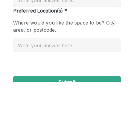
Conference Room
Container
Creative Space
Event Space
Fair / Festival
Hall
Lobby Space
Mall Shop
Mansion / House
Meeting Space
Office Space
Other
Photo / Filming Studio