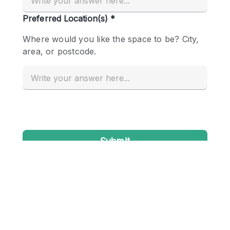
Conference Room
Container
Creative Space
Event Space
Fair / Festival
Hall
Lobby Space
Mall Shop
Mansion / House
Meeting Space
Office Space
Other
Photo / Filming Studio