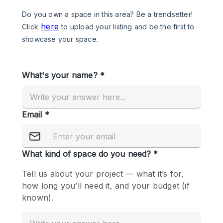
Photo
Conference
Meeting
Office
Shop Share
Shooting
공간 유형
Advertisement Space
Apartment / Loft
Art Gallery
Atelier / Workshop Studio
Boat
Booth / Kiosk / Stand
Boutique / Shop