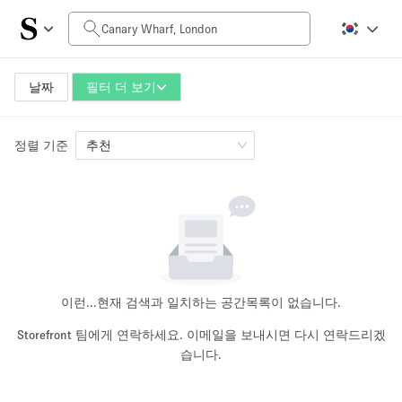
일일 비용
£0
£5,000+
날짜
필터 더 보기
정렬 기준
공간 크기
추천
100 sq ft
5000+ sq ft
~ 13 명
~ 650 명
프로젝트 유형
이런...
현재 검색과 일치하는 공간목록이 없습니다.
Storefront 팀에게 연락하세요. 이메일을 보내시면 다시 연락드리겠
습니다.
Retail
Showroom
Event
Art
Food