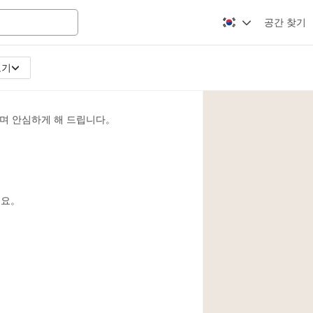
공간 찾기
보기
Apartment / Loft
Atelier / Workshop
며 안심하게 해 드립니다。
Booth / Kiosk / St
Conference Room
Creative Space
Fair / Festival
세요。
Lobby Space
Mansion / House
Office Space
Photo / Filming St