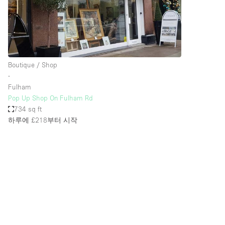
Restaurant / Bar / Cafe
Salon
Stall / Market Stall
Unique Space
Boutique / Shop
∙
Fulham
공간 기능
Air Conditioning
Pop Up Shop On Fulham Rd
734 sq ft
Bar
하루에 £218
부터 시작
Car Display
Counters
Electricity
Fitting Rooms
Garden
Ground Floor