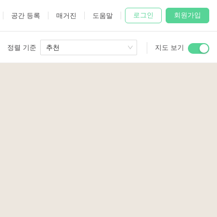
로그인
회원가입
공간 등록
매거진
도움말
정렬 기준
추천
지도 보기
 Studio
and
udio