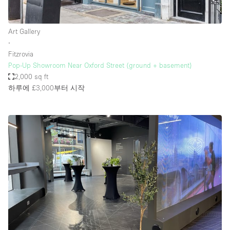
Art Gallery
∙
Fitzrovia
Pop-Up Showroom Near Oxford Street (ground + basement)
2,000 sq ft
하루에 £3,000
부터 시작