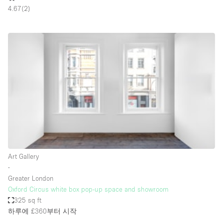
Restaurant / Bar / Cafe
4.67
(
2
)
Rooftop
Salon
Shop Share
Stall / Market Stall
Truck
Unique Space
Warehouse
Art Gallery
공간 기능
∙
Greater London
Air Conditioning
Oxford Circus white box pop-up space and showroom
325 sq ft
Animals Friendly
하루에 £360
부터 시작
Bar