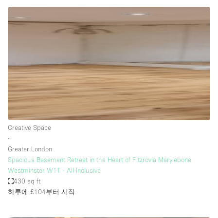
Haussmann Style
Heating
Industrial
Internet
Kitchen
Large Door Entrance
Lighting
Creative Space
Liquor Licence
∙
Living Space
Greater London
Spacious Basement Retreat in the Heart of Fitzrovia Marylebone
Multiple Rooms
Westminster W1T - All-Inclusive
Office Equipment
430 sq ft
하루에 £104
부터 시작
Private Parking
Raw