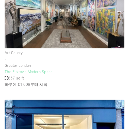
Art Gallery
∙
Greater London
The Fitzrovia Modern Space
857 sq ft
하루에 £1,008
부터 시작