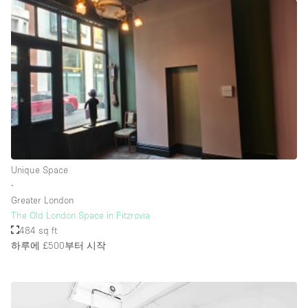
Rooftop / Terrace
Security System
Smoking Area
Sound & Video Equipment
Soundproof
Stock Room
Street Level
Unique Space
Stunning View
∙
Greater London
Terrace
The Old London Space in Fitzrovia
Toilets
484 sq ft
하루에 £500
부터 시작
Water Access
Whitebox / Minimal
Window Display