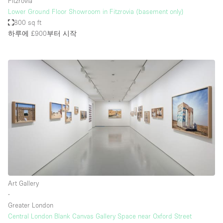
Fitzrovia
Lower Ground Floor Showroom in Fitzrovia (basement only)
800 sq ft
하루에 £900
부터 시작
Art Gallery
∙
Greater London
Central London Blank Canvas Gallery Space near Oxford Street