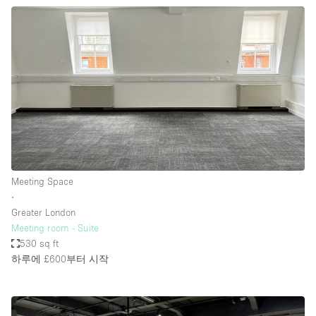
Meeting Space
∙
Greater London
Meeting room - Suite
530 sq ft
하루에 £600
부터 시작