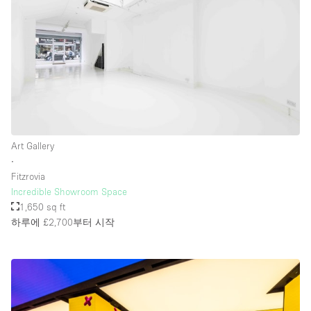
층 / 접근성:
지하층
1층 앞마당
위치한 거리
Art Gallery
쇼핑몰
∙
테라스
Fitzrovia
Incredible Showroom Space
윗층
1,650 sq ft
기타
하루에 £2,700
부터 시작