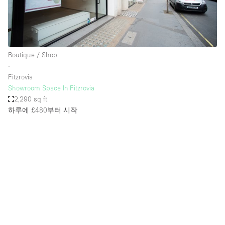
Boutique / Shop
∙
Fitzrovia
Showroom Space In Fitzrovia
2,290 sq ft
하루에 £480
부터 시작