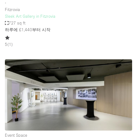
∙
Fitzrovia
Sleek Art Gallery in Fitzrovia
727 sq ft
하루에 £1,440
부터 시작
5
(
1
)
Event Space