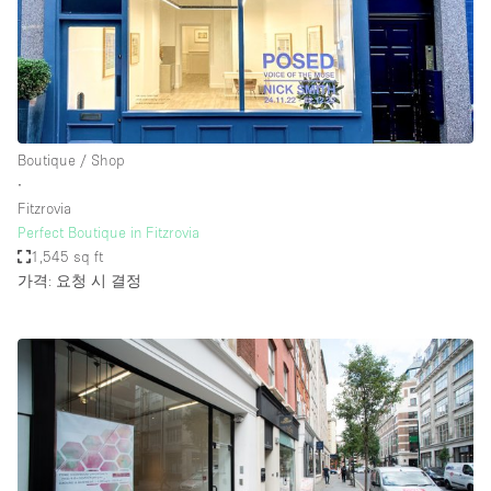
Boutique / Shop
∙
Fitzrovia
Perfect Boutique in Fitzrovia
1,545 sq ft
가격: 요청 시 결정