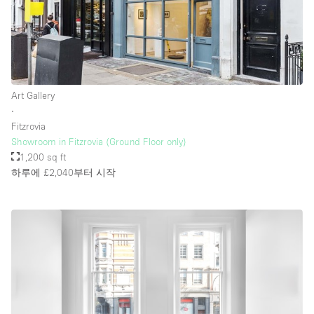
Art Gallery
∙
Fitzrovia
Showroom in Fitzrovia (Ground Floor only)
1,200 sq ft
하루에 £2,040
부터 시작