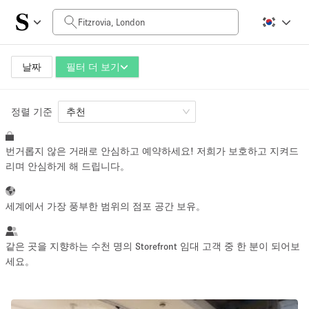
일일 비용
£0
£5,000+
날짜
필터 더 보기
정렬 기준
공간 크기
추천
번거롭지 않은 거래로 안심하고 예약하세요! 저희가 보호하고 지켜드
100 sq ft
5000+ sq ft
리며 안심하게 해 드립니다。
~ 13 명
~ 650 명
세계에서 가장 풍부한 범위의 점포 공간 보유。
프로젝트 유형
같은 곳을 지향하는 수천 명의 Storefront 임대 고객 중 한 분이 되어보
세요。
Retail
Showroom
Event
Art
Food