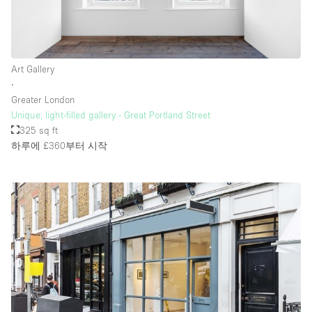
Art Gallery
∙
Greater London
Unique, light-filled gallery - Great Portland Street
325 sq ft
하루에 £360
부터 시작