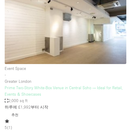
Photo
Conference
Meeting
Office
Shop Share
Shooting
공간 유형
Advertisement Space
Event Space
Apartment / Loft
∙
Greater London
Art Gallery
Prime Two-Story White-Box Venue in Central Soho — Ideal for Retail,
Atelier / Workshop Studio
Events & Showcases
2,000 sq ft
Boat
하루에 £1,992
부터 시작
Booth / Kiosk / Stand
추천
Boutique / Shop
5
(
1
)