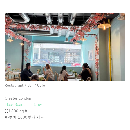
Restaurant / Bar / Cafe
∙
Greater London
Floor Space in Fitzrovia
1,300 sq ft
하루에 £600
부터 시작