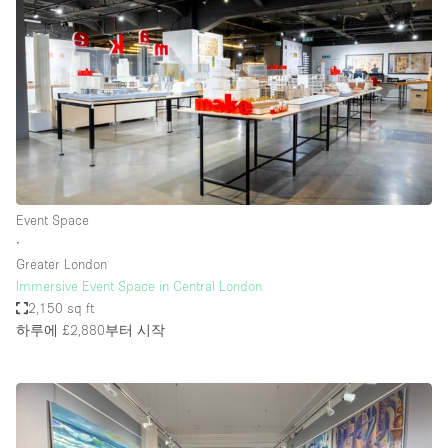
Event Space
∙
Greater London
Immersive Event Space in Central London
2,150 sq ft
하루에 £2,880
부터 시작