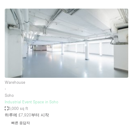
Bathroom
Car Display
Concierge
Counters
Daylight
Electricity
Elevator
Fitting Rooms
Warehouse
∙
Furniture
Soho
Garden
Industrial Event Space in Soho
6,000 sq ft
Garment Rack
하루에 £7,920
부터 시작
Ground Floor
빠른 응답자
Handicap Accessible