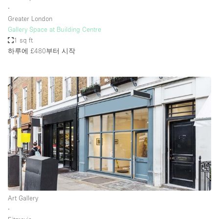
∙
Greater London
Gallery Space at Building Centre
1 sq ft
하루에 £480
부터 시작
Art Gallery
∙