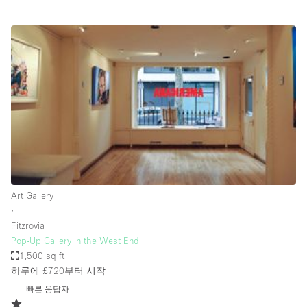
Conference Room
Container
Creative Space
Event Space
Fair / Festival
Hall
Lobby Space
Mall Shop
Mansion / House
Art Gallery
∙
Meeting Space
Fitzrovia
Pop-Up Gallery in the West End
Office Space
1,500 sq ft
Other
하루에 £720
부터 시작
Photo / Filming Studio
빠른 응답자