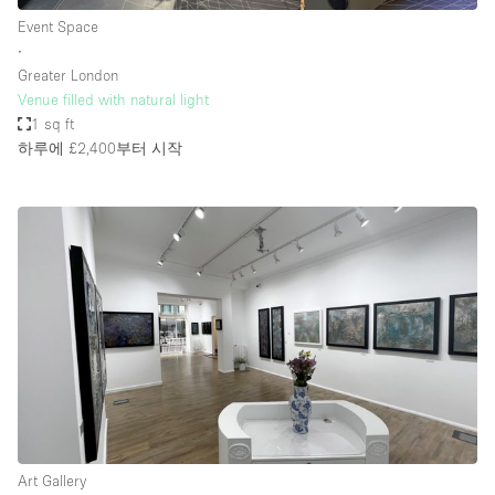
Event Space
∙
Greater London
Venue filled with natural light
1 sq ft
하루에 £2,400
부터 시작
Art Gallery