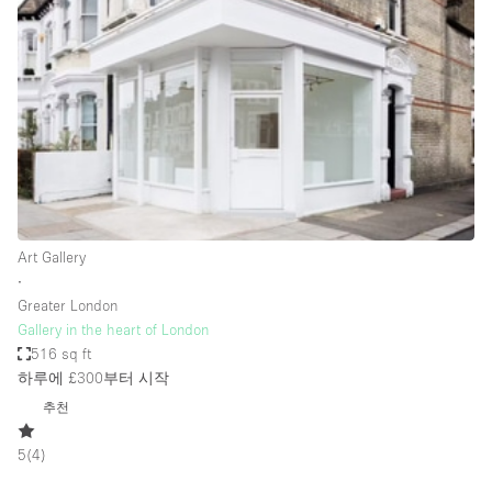
Photo
Conference
Meeting
Office
Shop Share
Shooting
공간 유형
Advertisement Space
Art Gallery
Apartment / Loft
∙
Greater London
Art Gallery
Gallery in the heart of London
Atelier / Workshop Studio
516 sq ft
하루에 £300
부터 시작
Boat
추천
Booth / Kiosk / Stand
5
(
4
)
Boutique / Shop