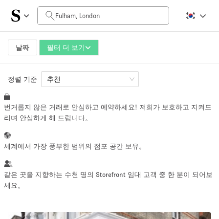
일일 비용
£0
£5,000+
날짜
필터 더 보기
정렬 기준
공간 크기
추천
번거롭지 않은 거래로 안심하고 예약하세요! 저희가 보호하고 지켜드
100 sq ft
5000+ sq ft
리며 안심하게 해 드립니다。
~ 13 명
~ 650 명
세계에서 가장 풍부한 범위의 점포 공간 보유。
프로젝트 유형
같은 곳을 지향하는 수천 명의 Storefront 임대 고객 중 한 분이 되어보
세요。
Retail
Showroom
Event
Art
Food