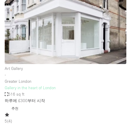
Photo
Conference
Meeting
Office
Shop Share
Shooting
공간 유형
Advertisement Space
Art Gallery
Apartment / Loft
∙
Greater London
Art Gallery
Gallery in the heart of London
Atelier / Workshop Studio
516 sq ft
하루에 £300
부터 시작
Boat
추천
Booth / Kiosk / Stand
5
(
4
)
Boutique / Shop