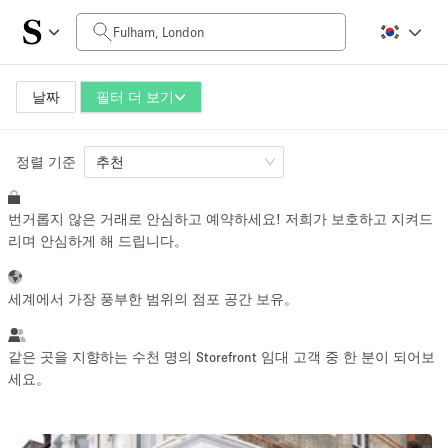
일일 비용
£0
£5,000+
날짜
필터 더 보기
정렬 기준
공간 크기
추천
번거롭지 않은 거래로 안심하고 예약하세요! 저희가 보호하고 지켜드
100 sq ft
5000+ sq ft
리며 안심하게 해 드립니다。
~ 13 명
~ 650 명
세계에서 가장 풍부한 범위의 점포 공간 보유。
프로젝트 유형
같은 곳을 지향하는 수천 명의 Storefront 임대 고객 중 한 분이 되어보
세요。
Retail
Showroom
Event
Art
Food