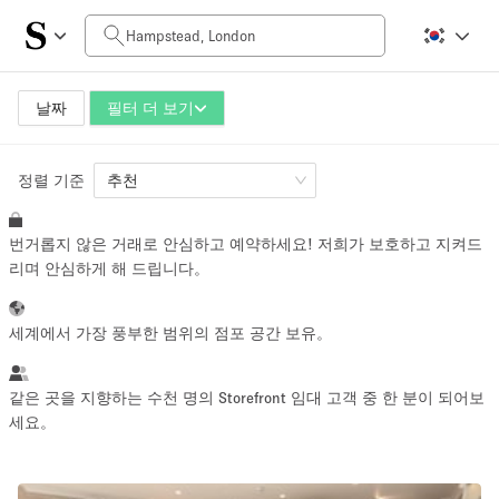
일일 비용
£0
£5,000+
날짜
필터 더 보기
정렬 기준
공간 크기
추천
번거롭지 않은 거래로 안심하고 예약하세요! 저희가 보호하고 지켜드
100 sq ft
5000+ sq ft
리며 안심하게 해 드립니다。
~ 13 명
~ 650 명
세계에서 가장 풍부한 범위의 점포 공간 보유。
프로젝트 유형
같은 곳을 지향하는 수천 명의 Storefront 임대 고객 중 한 분이 되어보
세요。
Retail
Showroom
Event
Art
Food