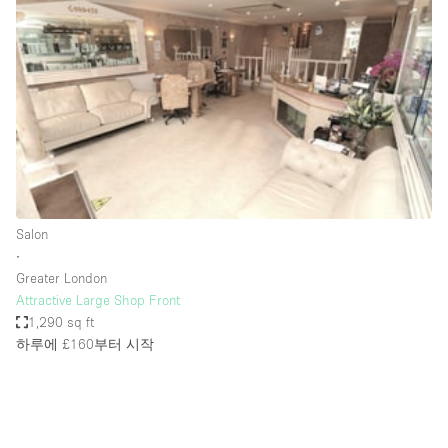
Photo
Conference
Meeting
Office
Shop Share
Shooting
공간 유형
Advertisement Space
Salon
Apartment / Loft
∙
Greater London
Art Gallery
Attractive Large Shop Front
Atelier / Workshop Studio
1,290 sq ft
하루에 £160
부터 시작
Boat
Booth / Kiosk / Stand
Boutique / Shop