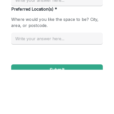
Conference Room
Container
Creative Space
Event Space
Fair / Festival
Hall
Lobby Space
Mall Shop
Mansion / House
Meeting Space
Office Space
Other
Photo / Filming Studio