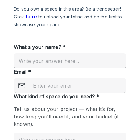
Photo
Conference
Meeting
Office
Shop Share
Shooting
공간 유형
Advertisement Space
Apartment / Loft
Art Gallery
Atelier / Workshop Studio
Boat
Booth / Kiosk / Stand
Boutique / Shop