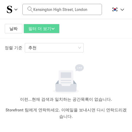
일일 비용
£0
£5,000+
날짜
필터 더 보기
정렬 기준
공간 크기
추천
100 sq ft
5000+ sq ft
~ 13 명
~ 650 명
프로젝트 유형
이런...
현재 검색과 일치하는 공간목록이 없습니다.
Storefront 팀에게 연락하세요. 이메일을 보내시면 다시 연락드리겠
습니다.
Retail
Showroom
Event
Art
Food