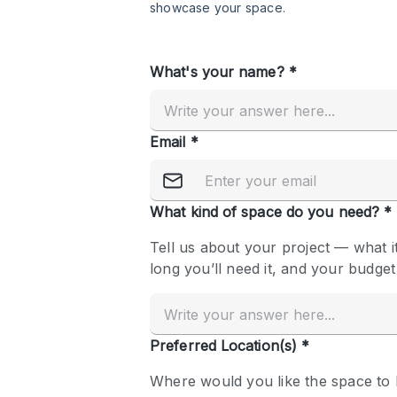
Restaurant / Bar / Cafe
Salon
Stall / Market Stall
Unique Space
공간 기능
Air Conditioning
Bar
Car Display
Counters
Electricity
Fitting Rooms
Garden
Ground Floor