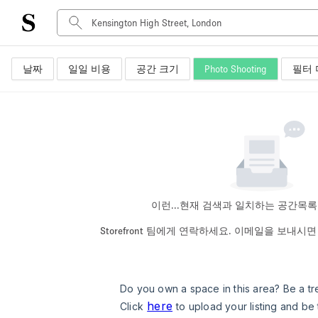
날짜
일일 비용
공간 크기
Photo Shooting
필터 
공간 유형
Advertisement Space
Art Gallery
Boat
Boutique / Shop
Container
Event Space
이런...
현재 검색과 일치하는 공간목록
Hall
Storefront 팀에게 연락하세요. 이메일을 보내
Mall Shop
Meeting Space
Other