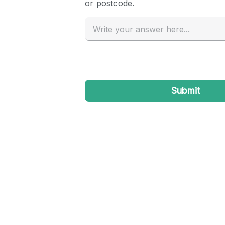
Haussmann Style
Industrial
Kitchen
Lighting
Living Space
Office Equipment
Raw
Security System
Sound & Video Equipment
Stock Room
Stunning View
Toilets
Whitebox / Minimal