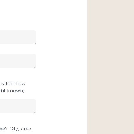
Rooftop
Shop Share
Truck
Warehouse
Animals Friendly
Bathroom
Concierge
Daylight
Elevator
Furniture
Garment Rack
Handicap Accessib