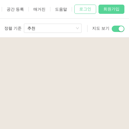
로그인
회원가입
공간 등록
매거진
도움말
정렬 기준
추천
지도 보기
 Studio
and
udio