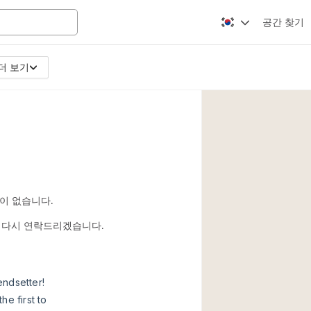
공간 찾기
더 보기
Apartment / Loft
Atelier / Workshop
Booth / Kiosk / St
Conference Room
Creative Space
Fair / Festival
이 없습니다.
Lobby Space
시면 다시 연락드리겠습니다.
Mansion / House
Office Space
Photo / Filming St