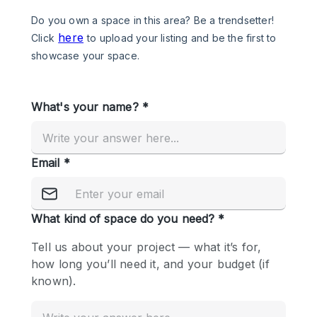
Photo
Conference
Meeting
Office
Shop Share
Shooting
공간 유형
Advertisement Space
Apartment / Loft
Art Gallery
Atelier / Workshop Studio
Boat
Booth / Kiosk / Stand
Boutique / Shop