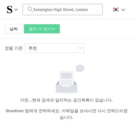
일일 비용
£0
£5,000+
날짜
필터 더 보기
정렬 기준
공간 크기
추천
100 sq ft
5000+ sq ft
~ 13 명
~ 650 명
프로젝트 유형
이런...
현재 검색과 일치하는 공간목록이 없습니다.
Storefront 팀에게 연락하세요. 이메일을 보내시면 다시 연락드리겠
습니다.
Retail
Showroom
Event
Art
Food