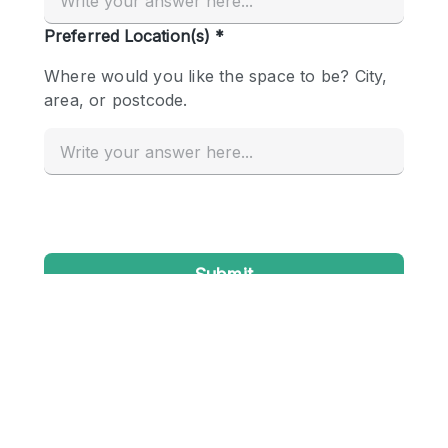
Conference Room
Container
Creative Space
Event Space
Fair / Festival
Hall
Lobby Space
Mall Shop
Mansion / House
Meeting Space
Office Space
Other
Photo / Filming Studio