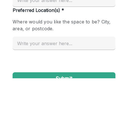
Conference Room
Container
Creative Space
Event Space
Fair / Festival
Hall
Lobby Space
Mall Shop
Mansion / House
Meeting Space
Office Space
Other
Photo / Filming Studio