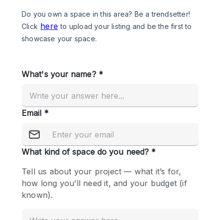
Photo
Conference
Meeting
Office
Shop Share
Shooting
공간 유형
Advertisement Space
Apartment / Loft
Art Gallery
Atelier / Workshop Studio
Boat
Booth / Kiosk / Stand
Boutique / Shop