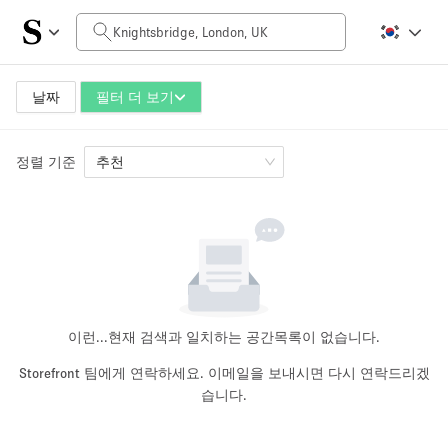
일일 비용
£0
£5,000+
날짜
필터 더 보기
정렬 기준
공간 크기
추천
100 sq ft
5000+ sq ft
~ 13 명
~ 650 명
프로젝트 유형
이런...
현재 검색과 일치하는 공간목록이 없습니다.
Storefront 팀에게 연락하세요. 이메일을 보내시면 다시 연락드리겠
습니다.
Retail
Showroom
Event
Art
Food