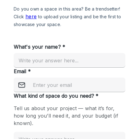
Photo
Conference
Meeting
Office
Shop Share
Shooting
공간 유형
Advertisement Space
Apartment / Loft
Art Gallery
Atelier / Workshop Studio
Boat
Booth / Kiosk / Stand
Boutique / Shop