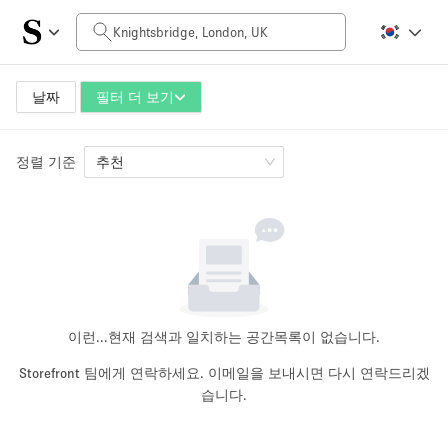
일일 비용
£0
£5,000+
날짜
필터 더 보기
정렬 기준
공간 크기
추천
100 sq ft
5000+ sq ft
~ 13 명
~ 650 명
프로젝트 유형
이런...
현재 검색과 일치하는 공간목록이 없습니다.
Storefront 팀에게 연락하세요. 이메일을 보내시면 다시 연락드리겠
습니다.
Retail
Showroom
Event
Art
Food