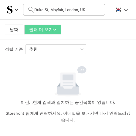
일일 비용
£0
£5,000+
날짜
필터 더 보기
정렬 기준
공간 크기
추천
100 sq ft
5000+ sq ft
~ 13 명
~ 650 명
프로젝트 유형
이런...
현재 검색과 일치하는 공간목록이 없습니다.
Storefront 팀에게 연락하세요. 이메일을 보내시면 다시 연락드리겠
습니다.
Retail
Showroom
Event
Art
Food