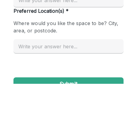
Conference Room
Container
Creative Space
Event Space
Fair / Festival
Hall
Lobby Space
Mall Shop
Mansion / House
Meeting Space
Office Space
Other
Photo / Filming Studio