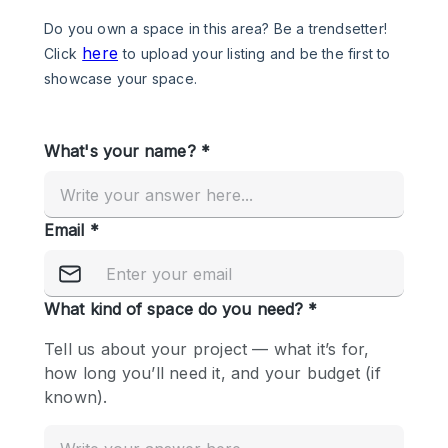
Photo
Conference
Meeting
Office
Shop Share
Shooting
공간 유형
Advertisement Space
Apartment / Loft
Art Gallery
Atelier / Workshop Studio
Boat
Booth / Kiosk / Stand
Boutique / Shop