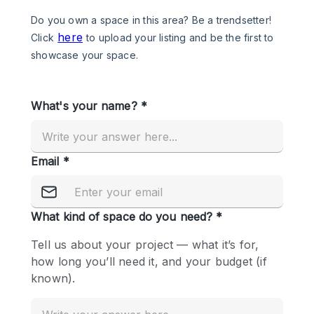
Photo
Conference
Meeting
Office
Shop Share
Shooting
공간 유형
Advertisement Space
Apartment / Loft
Art Gallery
Atelier / Workshop Studio
Boat
Booth / Kiosk / Stand
Boutique / Shop