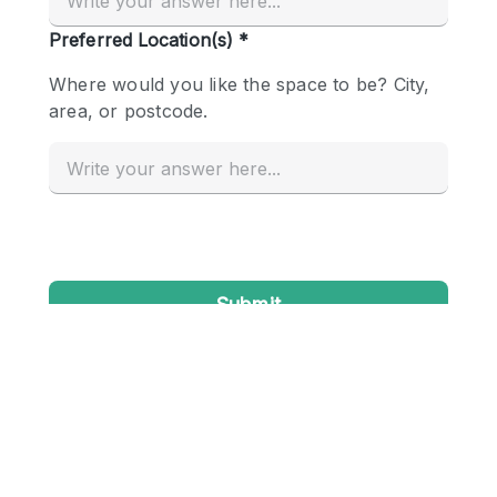
Conference Room
Container
Creative Space
Event Space
Fair / Festival
Hall
Lobby Space
Mall Shop
Mansion / House
Meeting Space
Office Space
Other
Photo / Filming Studio