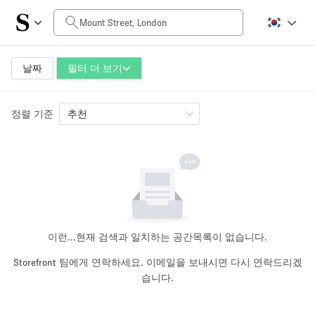
일일 비용
£0
£5,000+
날짜
필터 더 보기
정렬 기준
공간 크기
추천
100 sq ft
5000+ sq ft
~ 13 명
~ 650 명
프로젝트 유형
이런...
현재 검색과 일치하는 공간목록이 없습니다.
Storefront 팀에게 연락하세요. 이메일을 보내시면 다시 연락드리겠
습니다.
Retail
Showroom
Event
Art
Food