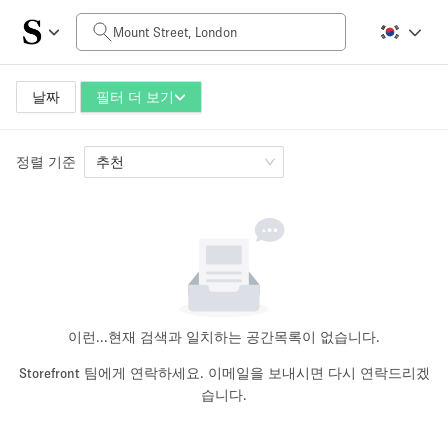
일일 비용
£0
£5,000+
날짜
필터 더 보기
정렬 기준
공간 크기
추천
100 sq ft
5000+ sq ft
~ 13 명
~ 650 명
프로젝트 유형
이런...
현재 검색과 일치하는 공간목록이 없습니다.
Storefront 팀에게 연락하세요. 이메일을 보내시면 다시 연락드리겠
습니다.
Retail
Showroom
Event
Art
Food