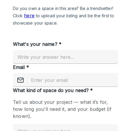
Photo
Conference
Meeting
Office
Shop Share
Shooting
공간 유형
Advertisement Space
Apartment / Loft
Art Gallery
Atelier / Workshop Studio
Boat
Booth / Kiosk / Stand
Boutique / Shop