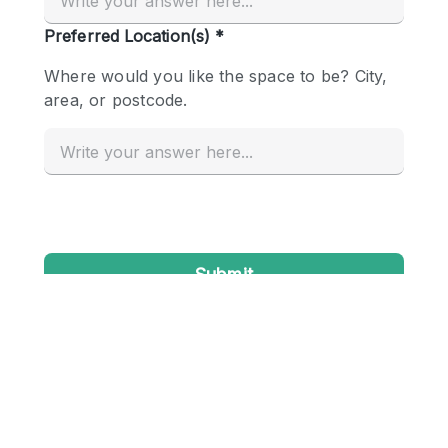
Conference Room
Container
Creative Space
Event Space
Fair / Festival
Hall
Lobby Space
Mall Shop
Mansion / House
Meeting Space
Office Space
Other
Photo / Filming Studio