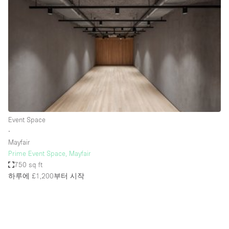
Photo
Conference
Meeting
Office
Shop Share
Shooting
공간 유형
Advertisement Space
Event Space
Apartment / Loft
∙
Mayfair
Art Gallery
Prime Event Space, Mayfair
Atelier / Workshop Studio
750 sq ft
하루에 £1,200
부터 시작
Boat
Booth / Kiosk / Stand
Boutique / Shop