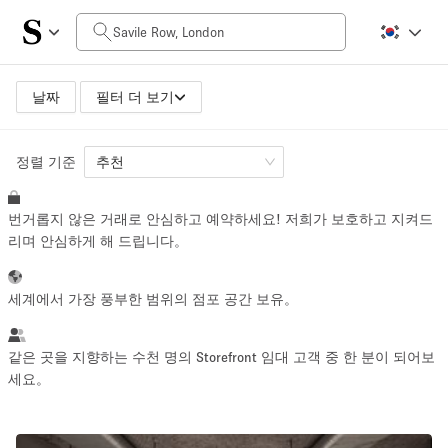
일일 비용
£0
£5,000+
날짜
필터 더 보기
정렬 기준
공간 크기
추천
번거롭지 않은 거래로 안심하고 예약하세요! 저희가 보호하고 지켜드
100 sq ft
5000+ sq ft
리며 안심하게 해 드립니다。
~ 13 명
~ 650 명
세계에서 가장 풍부한 범위의 점포 공간 보유。
프로젝트 유형
같은 곳을 지향하는 수천 명의 Storefront 임대 고객 중 한 분이 되어보
세요。
Retail
Showroom
Event
Art
Food