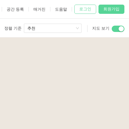
로그인
회원가입
공간 등록
매거진
도움말
정렬 기준
추천
지도 보기
 Studio
and
udio