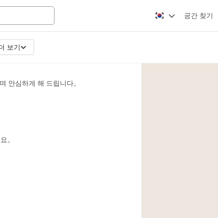
공간 찾기
더 보기
Apartment / Loft
Atelier / Workshop
며 안심하게 해 드립니다。
Booth / Kiosk / St
Conference Room
Creative Space
Fair / Festival
세요。
Lobby Space
Mansion / House
Office Space
Photo / Filming St