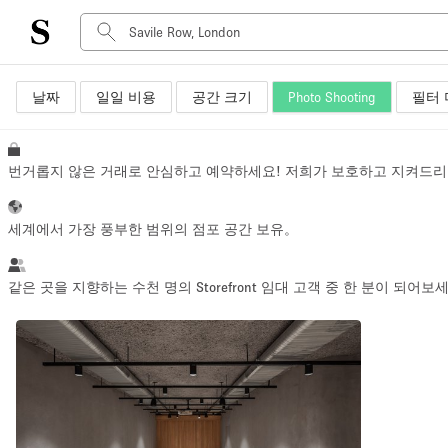
날짜
일일 비용
공간 크기
Photo Shooting
필터 
공간 유형
Advertisement Space
Art Gallery
번거롭지 않은 거래로 안심하고 예약하세요! 저희가 보호하고 지켜드리
Boat
Boutique / Shop
세계에서 가장 풍부한 범위의 점포 공간 보유。
Container
Event Space
같은 곳을 지향하는 수천 명의 Storefront 임대 고객 중 한 분이 되어보
Hall
Mall Shop
Meeting Space
Other