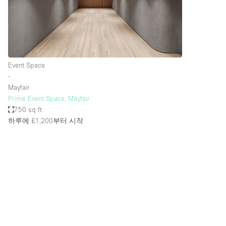
Restaurant / Bar / Cafe
Salon
Stall / Market Stall
Unique Space
Event Space
∙
Mayfair
공간 기능
Air Conditioning
Prime Event Space, Mayfair
750 sq ft
Bar
하루에 £1,200
부터 시작
Car Display
Counters
Electricity
Fitting Rooms
Garden
Ground Floor