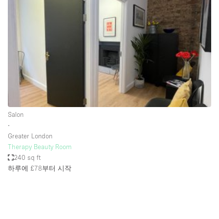
Photo
Conference
Meeting
Office
Shop Share
Shooting
공간 유형
Advertisement Space
Salon
Apartment / Loft
∙
Greater London
Art Gallery
Therapy Beauty Room
Atelier / Workshop Studio
240 sq ft
하루에 £78
부터 시작
Boat
Booth / Kiosk / Stand
Boutique / Shop