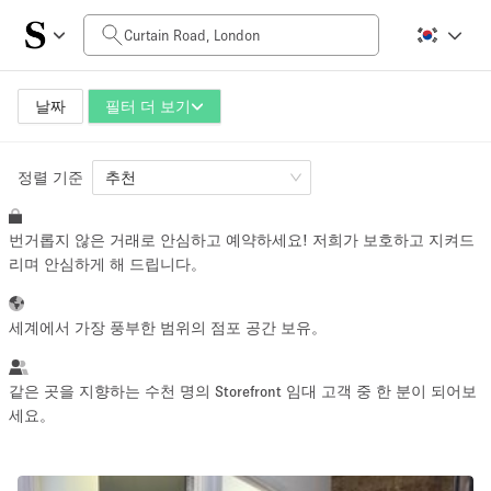
일일 비용
£0
£5,000+
날짜
필터 더 보기
정렬 기준
공간 크기
추천
번거롭지 않은 거래로 안심하고 예약하세요! 저희가 보호하고 지켜드
100 sq ft
5000+ sq ft
리며 안심하게 해 드립니다。
~ 13 명
~ 650 명
세계에서 가장 풍부한 범위의 점포 공간 보유。
프로젝트 유형
같은 곳을 지향하는 수천 명의 Storefront 임대 고객 중 한 분이 되어보
세요。
Retail
Showroom
Event
Art
Food