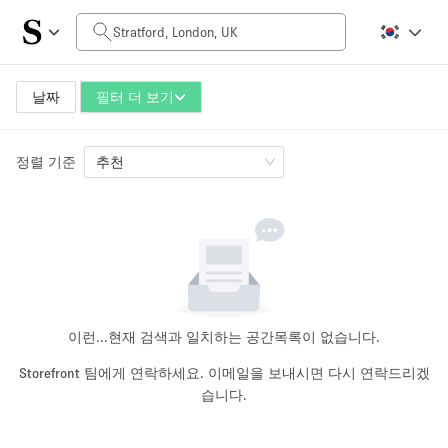
일일 비용
£0
£5,000+
날짜
필터 더 보기
정렬 기준
공간 크기
추천
100 sq ft
5000+ sq ft
~ 13 명
~ 650 명
프로젝트 유형
이런...
현재 검색과 일치하는 공간목록이 없습니다.
Storefront 팀에게 연락하세요. 이메일을 보내시면 다시 연락드리겠
습니다.
Retail
Showroom
Event
Art
Food