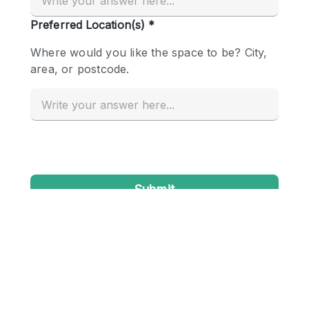
Conference Room
Container
Creative Space
Event Space
Fair / Festival
Hall
Lobby Space
Mall Shop
Mansion / House
Meeting Space
Office Space
Other
Photo / Filming Studio