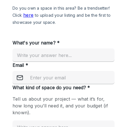
Photo
Conference
Meeting
Office
Shop Share
Shooting
공간 유형
Advertisement Space
Apartment / Loft
Art Gallery
Atelier / Workshop Studio
Boat
Booth / Kiosk / Stand
Boutique / Shop