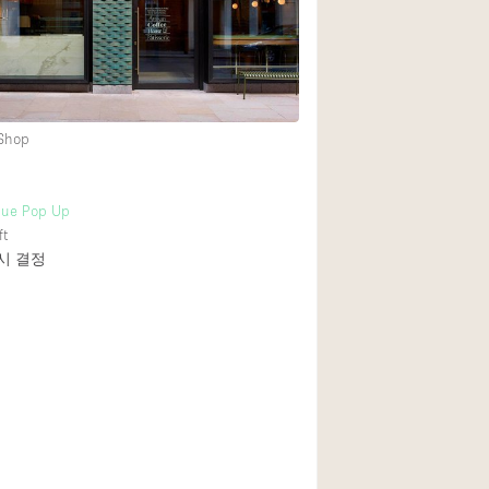
Heating
Internet
Large Door Entran
Liquor Licence
 Shop
Multiple Rooms
Private Parking
que Pop Up
ft
Rooftop / Terrace
 시 결정
Smoking Area
Soundproof
Street Level
Terrace
Water Access
Window Display