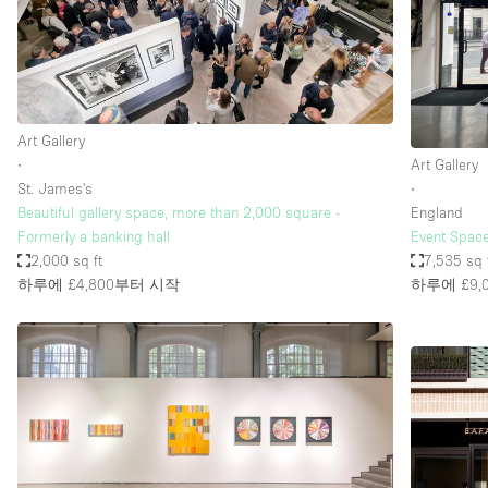
Restaurant / Bar / Cafe
Salon
Stall / Market Stall
Unique Space
Art Gallery
∙
Art Gallery
St. James's
∙
공간 기능
Air Conditioning
Beautiful gallery space, more than 2,000 square -
England
Formerly a banking hall
Event Space
Bar
2,000 sq ft
7,535 sq 
Car Display
하루에 £4,800
부터 시작
하루에 £9,
Counters
Electricity
Fitting Rooms
Garden
Ground Floor