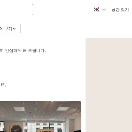
공간 찾기
더 보기
Apartment / Loft
Atelier / Workshop
며 안심하게 해 드립니다。
Booth / Kiosk / St
Conference Room
Creative Space
Fair / Festival
세요。
Lobby Space
Mansion / House
Office Space
Photo / Filming St