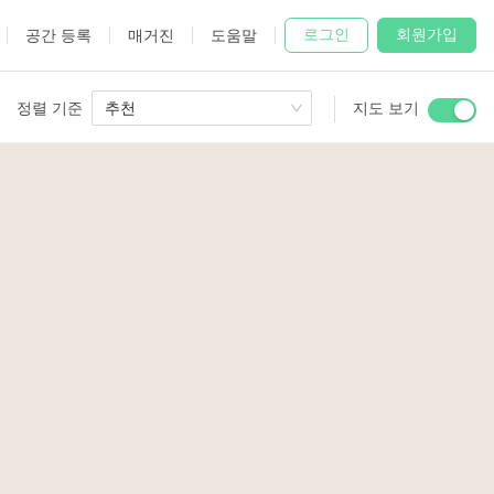
로그인
회원가입
공간 등록
매거진
도움말
정렬 기준
추천
지도 보기
 Studio
and
udio