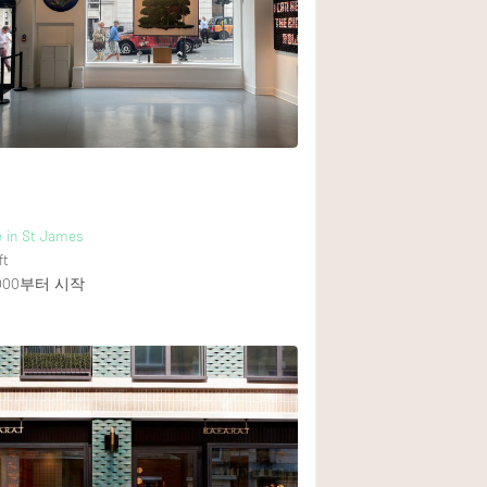
Rooftop
Shop Share
Truck
Warehouse
Animals Friendly
 in St James
Bathroom
ft
Concierge
000
부터 시작
Daylight
Elevator
Furniture
Garment Rack
Handicap Accessib