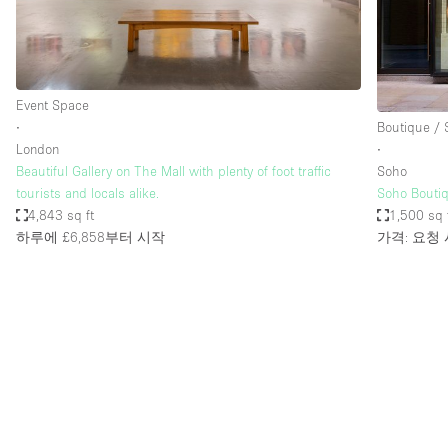
Haussmann Style
Industrial
Kitchen
Event Space
Lighting
∙
Boutique /
London
∙
Living Space
Beautiful Gallery on The Mall with plenty of foot traffic
Soho
Office Equipment
tourists and locals alike.
Soho Bouti
4,843 sq ft
1,500 sq 
Raw
하루에 £6,858
부터 시작
가격: 요청
Security System
Sound & Video Equipment
Stock Room
Stunning View
Toilets
Whitebox / Minimal