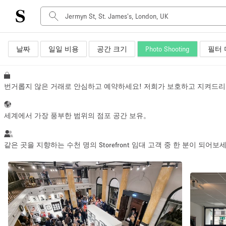
날짜
일일 비용
공간 크기
Photo Shooting
필터 
공간 유형
Advertisement Space
Art Gallery
번거롭지 않은 거래로 안심하고 예약하세요! 저희가 보호하고 지켜드리
Boat
Boutique / Shop
세계에서 가장 풍부한 범위의 점포 공간 보유。
Container
Event Space
같은 곳을 지향하는 수천 명의 Storefront 임대 고객 중 한 분이 되어보
Hall
Mall Shop
Meeting Space
Other