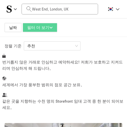
일일 비용
£0
£5,000+
날짜
필터 더 보기
정렬 기준
공간 크기
추천
번거롭지 않은 거래로 안심하고 예약하세요! 저희가 보호하고 지켜드
100 sq ft
5000+ sq ft
리며 안심하게 해 드립니다。
~ 13 명
~ 650 명
세계에서 가장 풍부한 범위의 점포 공간 보유。
프로젝트 유형
같은 곳을 지향하는 수천 명의 Storefront 임대 고객 중 한 분이 되어보
세요。
Retail
Showroom
Event
Art
Food