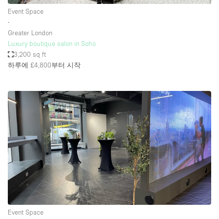
Event Space
∙
Greater London
Luxury boutique salon in Soho
3,200 sq ft
하루에 £4,800
부터 시작
Event Space