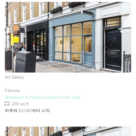
층 / 접근성:
지하층
1층 앞마당
위치한 거리
쇼핑몰
테라스
Art Gallery
∙
윗층
Fitzrovia
기타
Showroom in Fitzrovia (Ground Floor only)
1,200 sq ft
하루에 £2,040
부터 시작