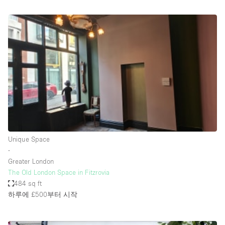
Bathroom
Car Display
Concierge
Counters
Daylight
Electricity
Elevator
Fitting Rooms
Unique Space
∙
Furniture
Greater London
Garden
The Old London Space in Fitzrovia
484 sq ft
Garment Rack
하루에 £500
부터 시작
Ground Floor
Handicap Accessible