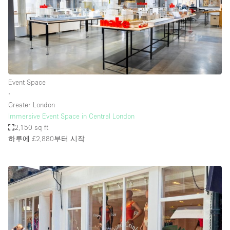
Event Space
∙
Greater London
Immersive Event Space in Central London
2,150 sq ft
하루에 £2,880
부터 시작