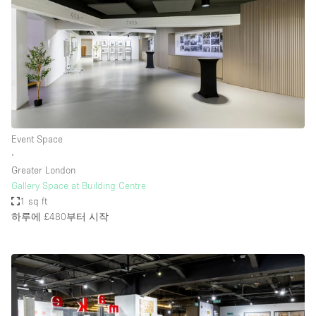
Event Space
∙
Greater London
Gallery Space at Building Centre
1 sq ft
하루에 £480
부터 시작