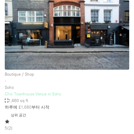
Restaurant / Bar / Cafe
Rooftop
Salon
Shop Share
Stall / Market Stall
Truck
Unique Space
Boutique / Shop
Warehouse
∙
Soho
Chic Townhouse Venue in Soho
공간 기능
1,460 sq ft
하루에 £1,680
부터 시작
Air Conditioning
상위 공간
Animals Friendly
5
(
2
)
Bar