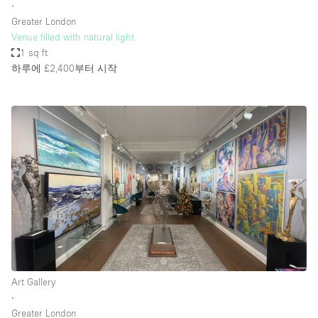
∙
Greater London
Venue filled with natural light
1 sq ft
하루에 £2,400
부터 시작
Art Gallery
∙
Greater London