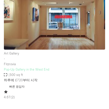
Conference Room
Container
Creative Space
Event Space
Fair / Festival
Hall
Lobby Space
Art Gallery
∙
Mall Shop
Fitzrovia
Mansion / House
Pop-Up Gallery in the West End
1,500 sq ft
Meeting Space
하루에 £720
부터 시작
Office Space
빠른 응답자
Other
4.67
(
2
)
Photo / Filming Studio