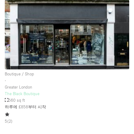
Rooftop / Terrace
Security System
Smoking Area
Sound & Video Equipment
Soundproof
Stock Room
Street Level
Boutique / Shop
Stunning View
∙
Greater London
Terrace
The Black Boutique
Toilets
560 sq ft
하루에 £858
부터 시작
Water Access
Whitebox / Minimal
5
(
2
)
Window Display