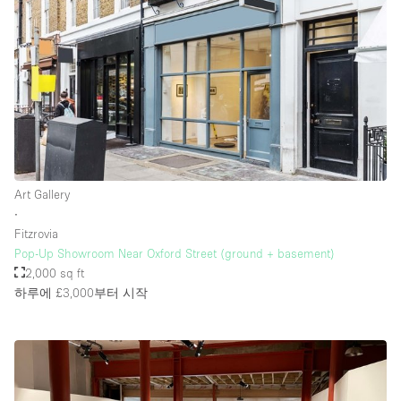
Art Gallery
∙
Fitzrovia
Pop-Up Showroom Near Oxford Street (ground + basement)
2,000 sq ft
하루에 £3,000
부터 시작