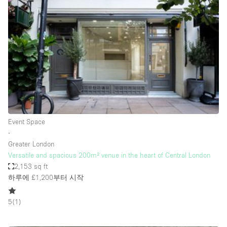
Haussmann Style
Heating
Industrial
Internet
Kitchen
Large Door Entrance
Lighting
Event Space
∙
Liquor Licence
Greater London
Living Space
Versatile and spacious 200m² venue in the heart of Central London
2,153 sq ft
Multiple Rooms
하루에 £1,200
부터 시작
Office Equipment
5
(
1
)
Private Parking
Raw