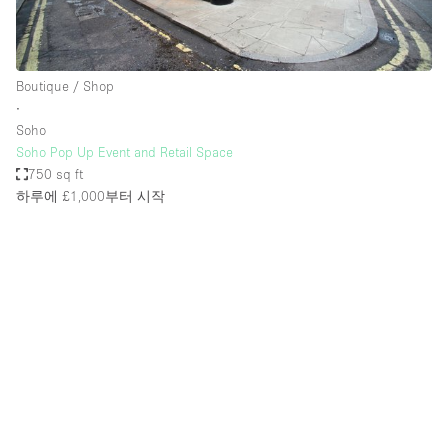
Boutique / Shop
∙
Soho
Soho Pop Up Event and Retail Space
750 sq ft
하루에 £1,000
부터 시작