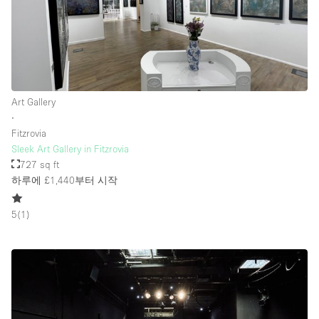
Art Gallery
∙
Fitzrovia
Sleek Art Gallery in Fitzrovia
727 sq ft
하루에 £1,440
부터 시작
5
(
1
)