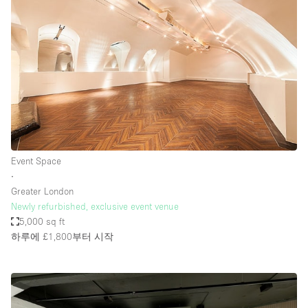
Event Space
∙
Greater London
Newly refurbished, exclusive event venue
5,000 sq ft
하루에 £1,800
부터 시작