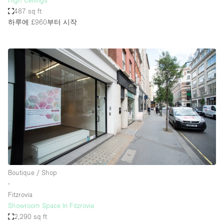
High Ceilings
487 sq ft
하루에 £960
부터 시작
Boutique / Shop
∙
Fitzrovia
Showroom Space In Fitzrovia
2,290 sq ft