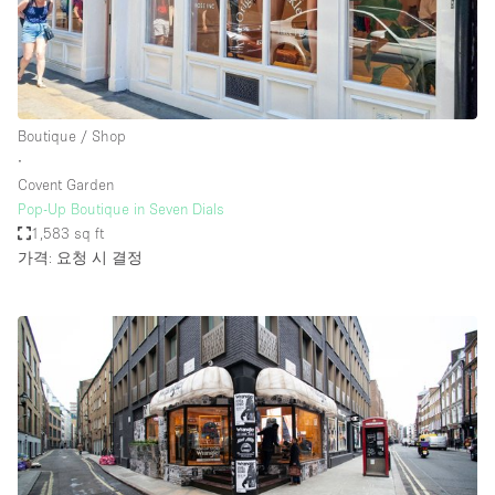
Boutique / Shop
∙
Covent Garden
Pop-Up Boutique in Seven Dials
1,583 sq ft
가격: 요청 시 결정