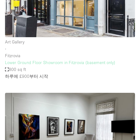
Art Gallery
∙
Fitzrovia
Lower Ground Floor Showroom in Fitzrovia (basement only)
800 sq ft
하루에 £900
부터 시작