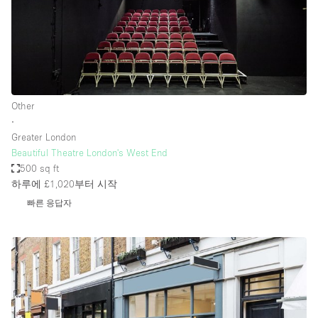
Other
∙
Greater London
Beautiful Theatre London's West End
500 sq ft
하루에 £1,020
부터 시작
빠른 응답자