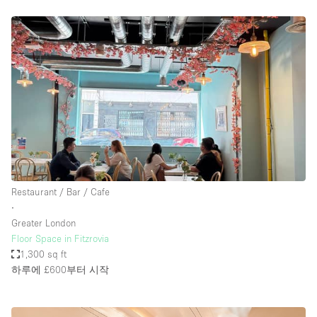
Restaurant / Bar / Cafe
∙
Greater London
Floor Space in Fitzrovia
1,300 sq ft
하루에 £600
부터 시작