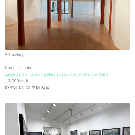
Art Gallery
∙
Greater London
Large central London gallery space with private courtyard
3,000 sq ft
하루에 £1,200
부터 시작