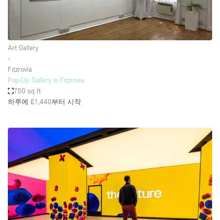
Art Gallery
∙
Fitzrovia
Pop-Up Gallery in Fitzrovia
750 sq ft
하루에 £1,440
부터 시작