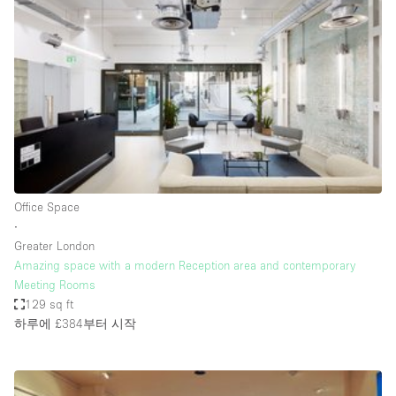
Photo
Conference
Meeting
Office
Shop Share
Shooting
공간 유형
Advertisement Space
Office Space
Apartment / Loft
∙
Greater London
Art Gallery
Amazing space with a modern Reception area and contemporary
Atelier / Workshop Studio
Meeting Rooms
129 sq ft
Boat
하루에 £384
부터 시작
Booth / Kiosk / Stand
Boutique / Shop