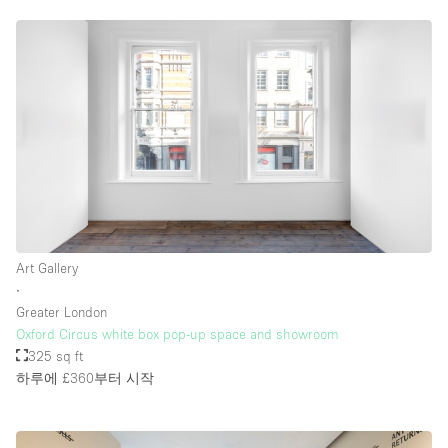
Art Gallery
∙
Greater London
Oxford Circus white box pop-up space and showroom
325 sq ft
하루에 £360
부터 시작