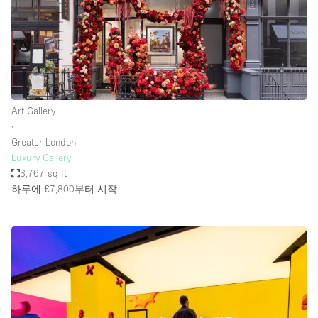
Art Gallery
∙
Greater London
Luxury Gallery
3,767 sq ft
하루에 £7,800
부터 시작