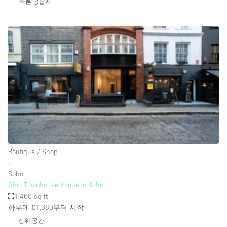
빠른 응답자
Bathroom
Car Display
Concierge
Counters
Daylight
Electricity
Elevator
Fitting Rooms
Boutique / Shop
Furniture
∙
Garden
Soho
Chic Townhouse Venue in Soho
Garment Rack
1,460 sq ft
Ground Floor
하루에 £1,680
부터 시작
상위 공간
Handicap Accessible