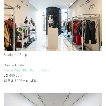
Boutique / Shop
∙
Greater London
Mayfair Open Plan Pop Up Shop
1,600 sq ft
하루에 £996
부터 시작