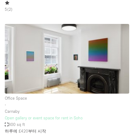
Haussmann Style
5
(
2
)
Heating
Industrial
Internet
Kitchen
Large Door Entrance
Lighting
Liquor Licence
Living Space
Office Space
Multiple Rooms
∙
Office Equipment
Carnaby
Open gallery or event space for rent in Soho
Private Parking
800 sq ft
Raw
하루에 £420
부터 시작