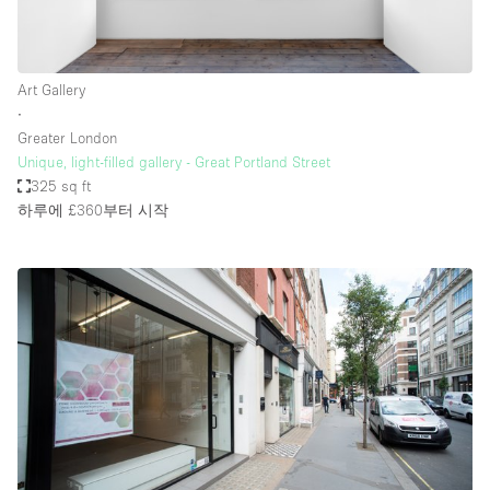
Art Gallery
∙
Greater London
Unique, light-filled gallery - Great Portland Street
325 sq ft
하루에 £360
부터 시작