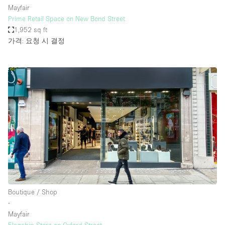
Mayfair
Prime Retail Space on New Bond Street
1,952 sq ft
가격: 요청 시 결정
Boutique / Shop
∙
Mayfair