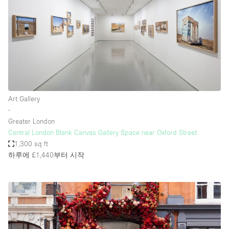
Art Gallery
∙
Greater London
Central London Blank Canvas Gallery Space near Oxford Street
1,300 sq ft
하루에 £1,440
부터 시작