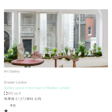
Conference Room
Container
Creative Space
Event Space
Fair / Festival
Hall
Lobby Space
Mall Shop
Mansion / House
Art Gallery
∙
Meeting Space
Greater London
Gallery space in the heart of Mayfair, London
Office Space
600 sq ft
Other
하루에 £1,872
부터 시작
Photo / Filming Studio
추천