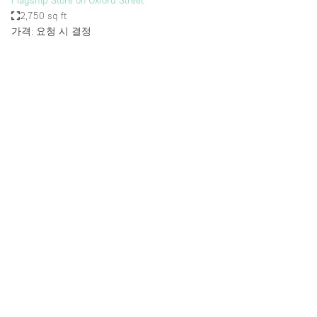
Flagship Store on Oxford Street
2,750 sq ft
가격: 요청 시 결정