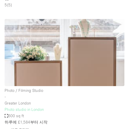
Restaurant / Bar / Cafe
5
(
5
)
Rooftop
Salon
Shop Share
Stall / Market Stall
Truck
Unique Space
Warehouse
Photo / Filming Studio
공간 기능
∙
Greater London
Air Conditioning
Photo studio in London
600 sq ft
Animals Friendly
하루에 £1,584
부터 시작
Bar