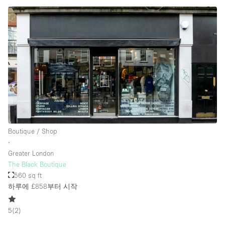
Boutique / Shop
∙
Greater London
The Black Boutique
560 sq ft
하루에 £858
부터 시작
5
(
2
)