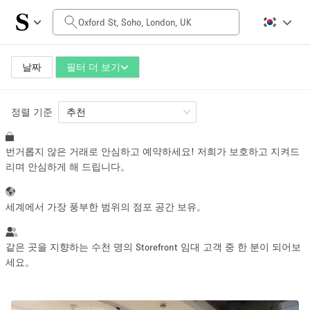
일일 비용
£0
£5,000+
날짜
필터 더 보기
정렬 기준
공간 크기
추천
번거롭지 않은 거래로 안심하고 예약하세요! 저희가 보호하고 지켜드
100 sq ft
5000+ sq ft
리며 안심하게 해 드립니다。
~ 13 명
~ 650 명
세계에서 가장 풍부한 범위의 점포 공간 보유。
프로젝트 유형
같은 곳을 지향하는 수천 명의 Storefront 임대 고객 중 한 분이 되어보
세요。
Retail
Showroom
Event
Art
Food