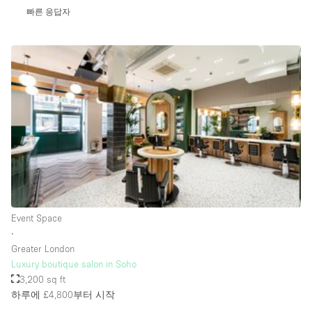
빠른 응답자
Rooftop / Terrace
Security System
Smoking Area
Sound & Video Equipment
Soundproof
Stock Room
Street Level
Stunning View
Terrace
Event Space
Toilets
∙
Greater London
Water Access
Luxury boutique salon in Soho
3,200 sq ft
Whitebox / Minimal
하루에 £4,800
부터 시작
Window Display