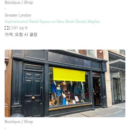
Boutique / Shop
∙
Greater London
Sophisticated Retail Space on New Bond Street, Mayfair
2,101 sq ft
가격: 요청 시 결정
Boutique / Shop
∙