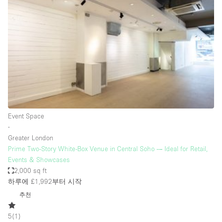
Photo
Conference
Meeting
Office
Shop Share
Shooting
공간 유형
Advertisement Space
Event Space
Apartment / Loft
∙
Greater London
Art Gallery
Prime Two-Story White-Box Venue in Central Soho — Ideal for Retail,
Atelier / Workshop Studio
Events & Showcases
2,000 sq ft
Boat
하루에 £1,992
부터 시작
Booth / Kiosk / Stand
추천
Boutique / Shop
5
(
1
)