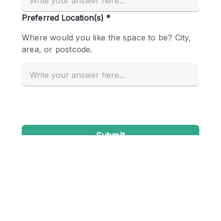
Conference Room
Container
Creative Space
Event Space
Fair / Festival
Hall
Lobby Space
Mall Shop
Mansion / House
Meeting Space
Office Space
Other
Photo / Filming Studio