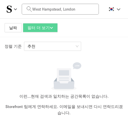
일일 비용
£0
£5,000+
날짜
필터 더 보기
정렬 기준
공간 크기
추천
100 sq ft
5000+ sq ft
~ 13 명
~ 650 명
프로젝트 유형
이런...
현재 검색과 일치하는 공간목록이 없습니다.
Storefront 팀에게 연락하세요. 이메일을 보내시면 다시 연락드리겠
습니다.
Retail
Showroom
Event
Art
Food