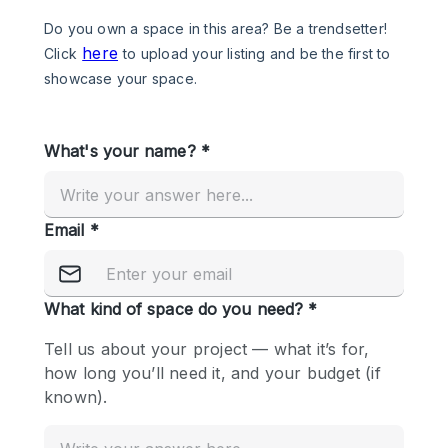
Photo
Conference
Meeting
Office
Shop Share
Shooting
공간 유형
Advertisement Space
Apartment / Loft
Art Gallery
Atelier / Workshop Studio
Boat
Booth / Kiosk / Stand
Boutique / Shop