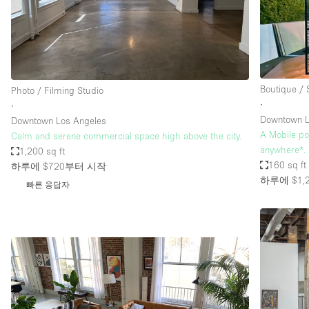
Restaurant / Bar / Cafe
Salon
Stall / Market Stall
Unique Space
Boutique /
Photo / Filming Studio
∙
∙
Downtown L
Downtown Los Angeles
공간 기능
Air Conditioning
A Mobile po
Calm and serene commercial space high above the city.
anywhere*.
1,200 sq ft
Bar
160 sq ft
하루에 $720
부터 시작
Car Display
하루에 $1,
빠른 응답자
Counters
Electricity
Fitting Rooms
Garden
Ground Floor