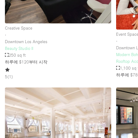
Creative Space
Event Spac
∙
∙
Downtown Los Angeles
Downtown L
Beauty Studio II
Modern Boh
250 sq ft
Rooftop Ac
하루에 $120
부터 시작
1,100 sq 
하루에 $78
5
(
1
)