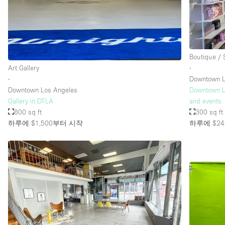
층 / 접근성:
지하층
위치한 거리
Boutique /
Art Gallery
∙
테라스
∙
Downtown L
기타
Downtown Los Angeles
Downtown Lo
Gallery in DTLA
and events.
800 sq ft
300 sq ft
하루에 $1,500
부터 시작
하루에 $24