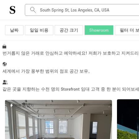
날짜
일일 비용
공간 크기
Showroom
필터 더 
공간 유형
Advertisement Space
Art Gallery
번거롭지 않은 거래로 안심하고 예약하세요! 저희가 보호하고 지켜드리
Boat
Boutique / Shop
세계에서 가장 풍부한 범위의 점포 공간 보유。
Container
Event Space
같은 곳을 지향하는 수천 명의 Storefront 임대 고객 중 한 분이 되어보
Hall
빠른 응답자
Mall Shop
Meeting Space
Other