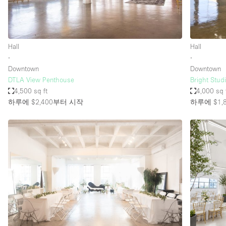
Hall
Hall
∙
∙
Downtown
Downtown
DTLA View Penthouse
Bright Stud
4,500 sq ft
4,000 sq 
하루에 $2,400
부터 시작
하루에 $1,