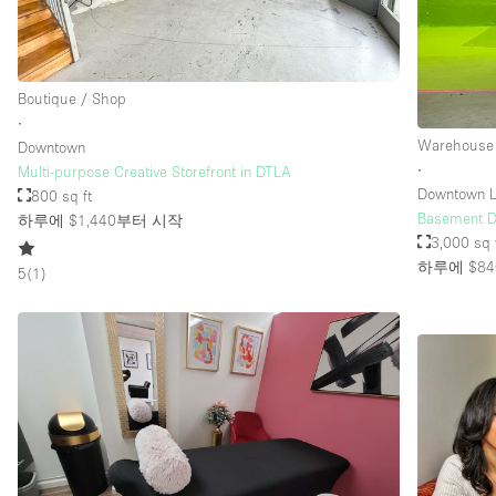
Boutique / Shop
∙
Warehouse
Downtown
∙
Multi-purpose Creative Storefront in DTLA
Downtown L
800 sq ft
Basement 
하루에 $1,440
부터 시작
3,000 sq 
하루에 $84
5
(
1
)