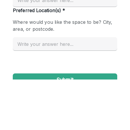
Conference Room
Container
Creative Space
Event Space
Fair / Festival
Hall
Lobby Space
Mall Shop
Mansion / House
Meeting Space
Office Space
Other
Photo / Filming Studio