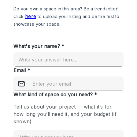
Photo
Conference
Meeting
Office
Shop Share
Shooting
공간 유형
Advertisement Space
Apartment / Loft
Art Gallery
Atelier / Workshop Studio
Boat
Booth / Kiosk / Stand
Boutique / Shop