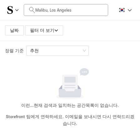
일일 비용
$0
$5,000+
날짜
필터 더 보기
정렬 기준
공간 크기
추천
100 sq ft
5000+ sq ft
~ 13 명
~ 650 명
프로젝트 유형
이런...
현재 검색과 일치하는 공간목록이 없습니다.
Storefront 팀에게 연락하세요. 이메일을 보내시면 다시 연락드리겠
습니다.
Retail
Showroom
Event
Art
Food