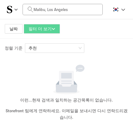
일일 비용
$0
$5,000+
날짜
필터 더 보기
정렬 기준
공간 크기
추천
100 sq ft
5000+ sq ft
~ 13 명
~ 650 명
프로젝트 유형
이런...
현재 검색과 일치하는 공간목록이 없습니다.
Storefront 팀에게 연락하세요. 이메일을 보내시면 다시 연락드리겠
습니다.
Retail
Showroom
Event
Art
Food