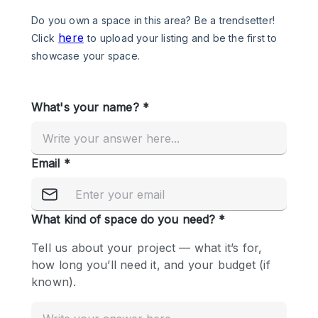
Photo
Conference
Meeting
Office
Shop Share
Shooting
공간 유형
Advertisement Space
Apartment / Loft
Art Gallery
Atelier / Workshop Studio
Boat
Booth / Kiosk / Stand
Boutique / Shop