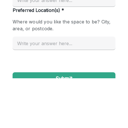
Conference Room
Container
Creative Space
Event Space
Fair / Festival
Hall
Lobby Space
Mall Shop
Mansion / House
Meeting Space
Office Space
Other
Photo / Filming Studio