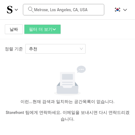
일일 비용
$0
$5,000+
날짜
필터 더 보기
정렬 기준
공간 크기
추천
100 sq ft
5000+ sq ft
~ 13 명
~ 650 명
프로젝트 유형
이런...
현재 검색과 일치하는 공간목록이 없습니다.
Storefront 팀에게 연락하세요. 이메일을 보내시면 다시 연락드리겠
습니다.
Retail
Showroom
Event
Art
Food