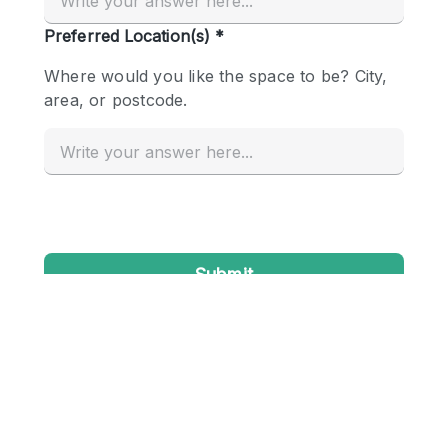
Conference Room
Container
Creative Space
Event Space
Fair / Festival
Hall
Lobby Space
Mall Shop
Mansion / House
Meeting Space
Office Space
Other
Photo / Filming Studio