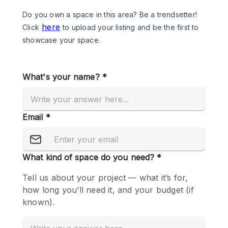
Photo
Conference
Meeting
Office
Shop Share
Shooting
공간 유형
Advertisement Space
Apartment / Loft
Art Gallery
Atelier / Workshop Studio
Boat
Booth / Kiosk / Stand
Boutique / Shop