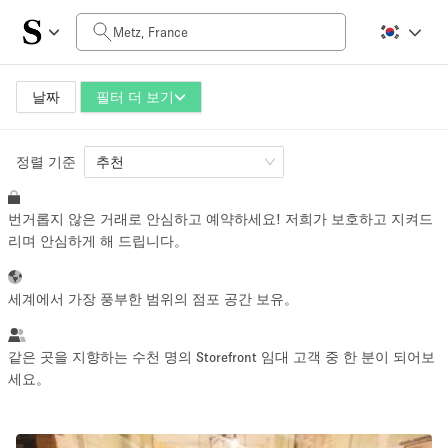
일일 비용
0€
5.000€+
날짜
필터 더 보기
정렬 기준
공간 크기
추천
번거롭지 않은 거래로 안심하고 예약하세요! 저희가 보호하고 지켜드
10 m²
500+ m²
리며 안심하게 해 드립니다。
~ 13 명
~ 650 명
세계에서 가장 풍부한 범위의 점포 공간 보유。
프로젝트 유형
같은 곳을 지향하는 수천 명의 Storefront 임대 고객 중 한 분이 되어보
세요。
Retail
Showroom
Event
Art
Food