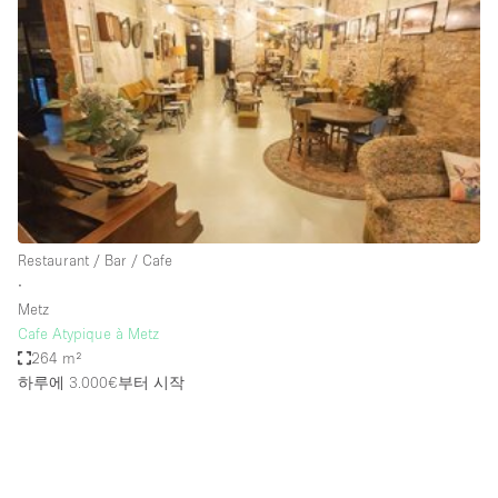
Photo
Conference
Meeting
Office
Shop Share
Shooting
공간 유형
Advertisement Space
Restaurant / Bar / Cafe
Apartment / Loft
∙
Metz
Art Gallery
Cafe Atypique à Metz
Atelier / Workshop Studio
264 m²
하루에 3.000€
부터 시작
Boat
Booth / Kiosk / Stand
Boutique / Shop