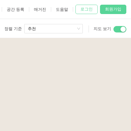
로그인
회원가입
공간 등록
매거진
도움말
정렬 기준
추천
지도 보기
 Studio
and
udio