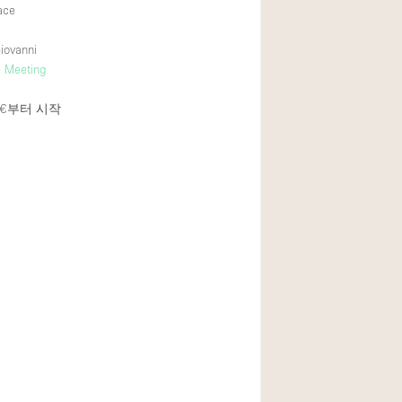
ace
iovanni
 Meeting
€
부터 시작