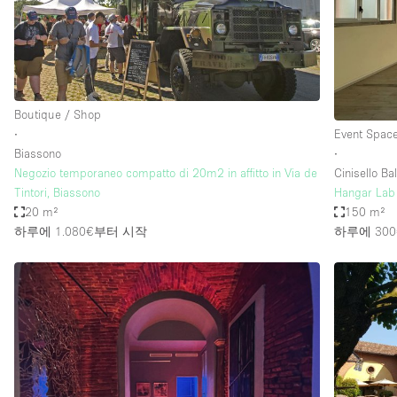
Restaurant / Bar / Cafe
Salon
Stall / Market Stall
Unique Space
Boutique / Shop
∙
Event Spac
Biassono
∙
공간 기능
Air Conditioning
Negozio temporaneo compatto di 20m2 in affitto in Via de
Cinisello B
Tintori, Biassono
Hangar Lab
Bar
20 m²
150 m²
Car Display
하루에 1.080€
부터 시작
하루에 300
Counters
Electricity
Fitting Rooms
Garden
Ground Floor