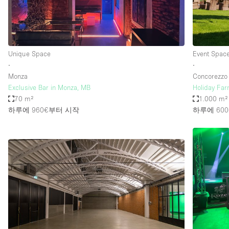
Haussmann Style
Industrial
Kitchen
Unique Space
Event Spac
Lighting
∙
∙
Monza
Concorezzo
Living Space
Exclusive Bar in Monza, MB
Holiday Far
Office Equipment
70 m²
1.000 m²
하루에 960€
부터 시작
하루에 600
Raw
Security System
Sound & Video Equipment
Stock Room
Stunning View
Toilets
Whitebox / Minimal