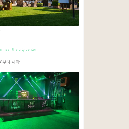
Heating
Internet
Large Door Entran
e
Liquor Licence
Multiple Rooms
m near the city center
Private Parking
€
부터 시작
Rooftop / Terrace
Smoking Area
Soundproof
Street Level
Terrace
Water Access
Window Display