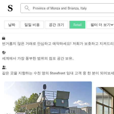
날짜
일일 비용
공간 크기
Retail
필터 더 보기
공간 유형
Advertisement Space
Art Gallery
번거롭지 않은 거래로 안심하고 예약하세요! 저희가 보호하고 지켜드리
Boat
Boutique / Shop
세계에서 가장 풍부한 범위의 점포 공간 보유。
Container
Event Space
같은 곳을 지향하는 수천 명의 Storefront 임대 고객 중 한 분이 되어보
Hall
Mall Shop
Meeting Space
Other