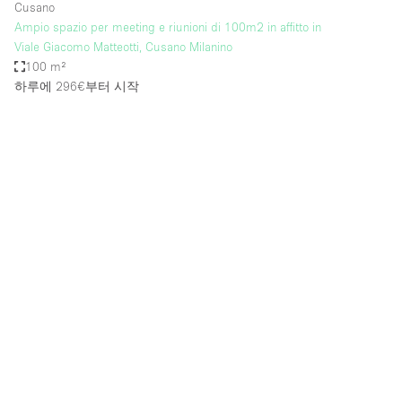
Cusano
Ampio spazio per meeting e riunioni di 100m2 in affitto in
Viale Giacomo Matteotti, Cusano Milanino
100 m²
하루에 296€
부터 시작