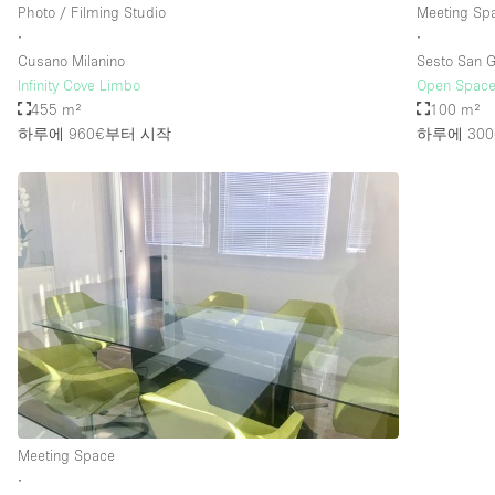
Photo / Filming Studio
Meeting Sp
∙
∙
Cusano Milanino
Sesto San G
Infinity Cove Limbo
Open Space
455 m²
100 m²
하루에 960€
부터 시작
하루에 300
Meeting Space
∙