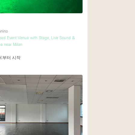
1층 앞마당
쇼핑몰
anino
ped Event Venue with Stage, Live Sound &
윗층
a near Milan
€
부터 시작