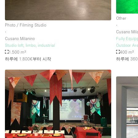
Other
층 / 접근성:
지하층
Photo / Filming Studio
∙
위치한 거리
∙
Cusano Mil
Cusano Milanino
Fully Equip
테라스
Studio loft, limbo, industrial
Outdoor Are
1.500 m²
400 m²
기타
하루에 1.800€
부터 시작
하루에 360