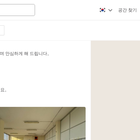
공간 찾기
Apartment / Loft
Atelier / Workshop
며 안심하게 해 드립니다。
Booth / Kiosk / St
Conference Room
Creative Space
Fair / Festival
세요。
Lobby Space
Mansion / House
Office Space
Photo / Filming St