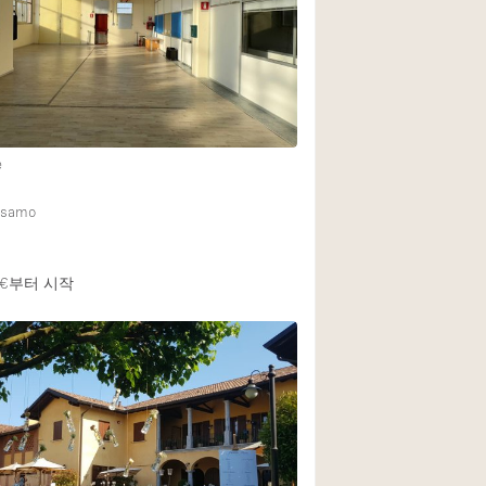
Rooftop
Shop Share
Truck
Warehouse
e
Animals Friendly
alsamo
Bathroom
Concierge
€
부터 시작
Daylight
Elevator
Furniture
Garment Rack
Handicap Accessib