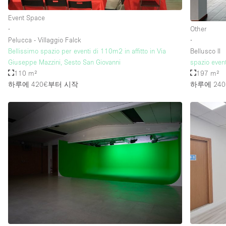
Event Space
∙
Other
Pelucca - Villaggio Falck
∙
Bellissimo spazio per eventi di 110m2 in affitto in Via
Bellusco II
Giuseppe Mazzini, Sesto San Giovanni
spazio even
110 m²
197 m²
하루에 420€
부터 시작
하루에 240