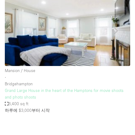
Photo
Conference
Meeting
Office
Shop Share
Shooting
공간 유형
Advertisement Space
Mansion / House
Apartment / Loft
∙
Bridgehampton
Art Gallery
Grand Large House in the heart of the Hamptons for movie shoots
Atelier / Workshop Studio
and photo shoots
6,400 sq ft
Boat
하루에 $3,000
부터 시작
Booth / Kiosk / Stand
Boutique / Shop