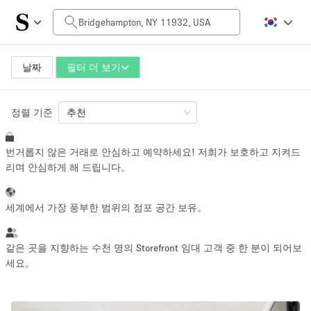
일일 비용
$0
$5,000+
날짜
필터 더 보기
정렬 기준
공간 크기
추천
번거롭지 않은 거래로 안심하고 예약하세요! 저희가 보호하고 지켜드
100 sq ft
5000+ sq ft
리며 안심하게 해 드립니다。
~ 13 명
~ 650 명
세계에서 가장 풍부한 범위의 점포 공간 보유。
프로젝트 유형
같은 곳을 지향하는 수천 명의 Storefront 임대 고객 중 한 분이 되어보
세요。
Retail
Showroom
Event
Art
Food