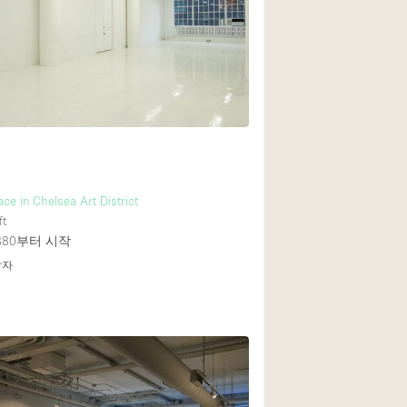
Heating
Internet
Large Door Entran
Liquor Licence
Multiple Rooms
Private Parking
ce in Chelsea Art District
Rooftop / Terrace
ft
Smoking Area
880
부터 시작
답자
Soundproof
Street Level
Terrace
응답자
Water Access
Window Display