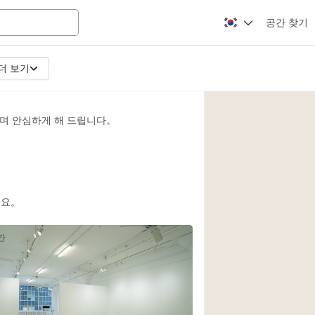
공간 찾기
더 보기
Apartment / Loft
Atelier / Workshop
며 안심하게 해 드립니다。
Booth / Kiosk / St
Conference Room
Creative Space
Fair / Festival
세요。
Lobby Space
간
Mansion / House
Office Space
Photo / Filming St