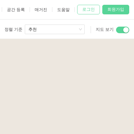
로그인
회원가입
공간 등록
매거진
도움말
정렬 기준
추천
지도 보기
 Studio
and
2
udio