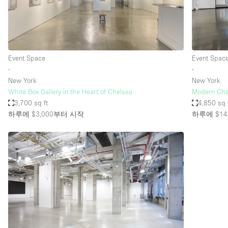
Event Space
Event Spac
∙
∙
New York
New York
White Box Gallery in the Heart of Chelsea
Modern Che
3,700 sq ft
4,850 sq 
하루에 $3,000
부터 시작
하루에 $14,