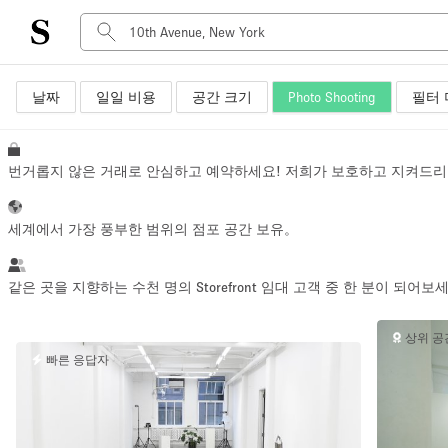
날짜
일일 비용
공간 크기
Photo Shooting
필터 
공간 유형
Advertisement Space
Art Gallery
번거롭지 않은 거래로 안심하고 예약하세요! 저희가 보호하고 지켜드리
Boat
Boutique / Shop
세계에서 가장 풍부한 범위의 점포 공간 보유。
Container
Event Space
같은 곳을 지향하는 수천 명의 Storefront 임대 고객 중 한 분이 되어보
Hall
상위 공
Mall Shop
빠른 응답자
Meeting Space
Other