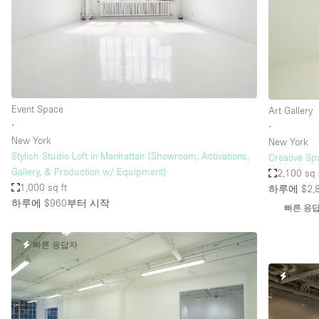
Haussmann Style
Industrial
Kitchen
Lighting
Event Space
Art Gallery
Living Space
∙
∙
Office Equipment
New York
New York
Stylish Studio Loft in Manhattan (Showroom, Activations,
Creative Spa
Raw
Gallery, & Production w/ Equipment)
2,100 sq 
Security System
1,000 sq ft
하루에 $2,
하루에 $960
부터 시작
빠른 응
Sound & Video Equipment
Stock Room
빠른 응답자
Stunning View
빠른 
Toilets
Whitebox / Minimal