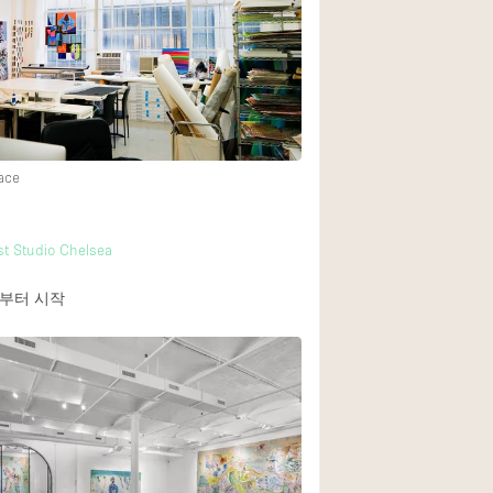
ace
st Studio Chelsea
부터 시작