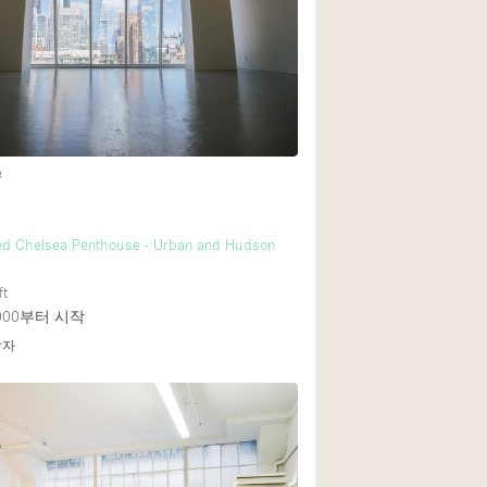
e
ted Chelsea Penthouse - Urban and Hudson
ft
000
부터 시작
답자