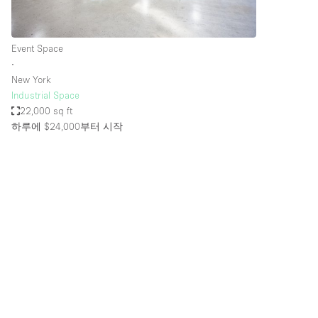
Event Space
∙
New York
Industrial Space
22,000 sq ft
하루에 $24,000
부터 시작