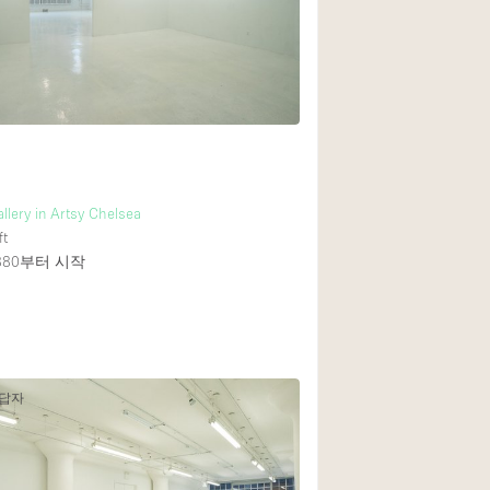
Rooftop
Shop Share
Truck
Warehouse
Animals Friendly
llery in Artsy Chelsea
ft
Bathroom
880
부터 시작
Concierge
간
Daylight
Elevator
Furniture
응답자
Garment Rack
Handicap Accessib