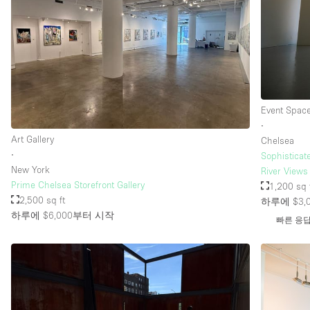
Event Spac
∙
Art Gallery
Chelsea
∙
Sophistica
New York
River Views
Prime Chelsea Storefront Gallery
1,200 sq 
2,500 sq ft
하루에 $3,
하루에 $6,000
부터 시작
빠른 응