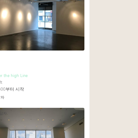
1층 앞마당
쇼핑몰
윗층
er the high Line
ft
800
부터 시작
답자
응답자