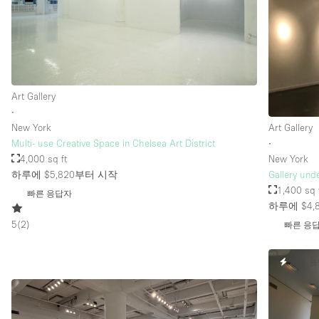
층 / 접근성:
지하층
위치한 거리
Art Gallery
테라스
∙
기타
New York
Art Gallery
Multi- use Creative Space in Chelsea Art District
∙
4,000 sq ft
New York
하루에 $5,820
부터 시작
Gallery und
1,400 sq 
빠른 응답자
하루에 $4,
5
(
2
)
빠른 응
빠른 