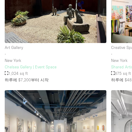
Art Gallery
Creative Sp
∙
∙
New York
New York
Chelsea Gallery | Event Space
Shared Arti
1,024 sq ft
875 sq ft
하루에 $7,200
부터 시작
하루에 $48