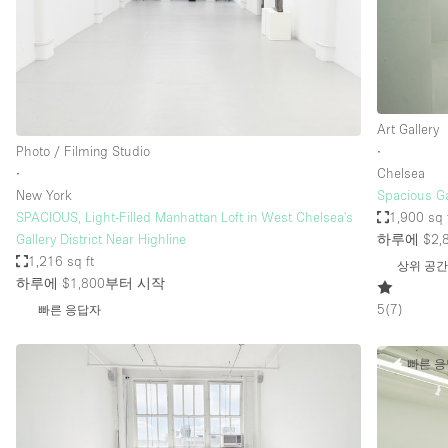
Restaurant / Bar / Cafe
Salon
Stall / Market Stall
Unique Space
Art Gallery
Photo / Filming Studio
∙
∙
Chelsea
공간 기능
Air Conditioning
New York
Spacious Ga
SPACIOUS, Light-Filled Manhattan Loft in West Chelsea's
1,900 sq 
Bar
Gallery District Near Highline
하루에 $2,
Car Display
1,216 sq ft
상위 공
하루에 $1,800
부터 시작
Counters
5
(
7
)
빠른 응답자
Electricity
Fitting Rooms
빠른 
Garden
Ground Floor