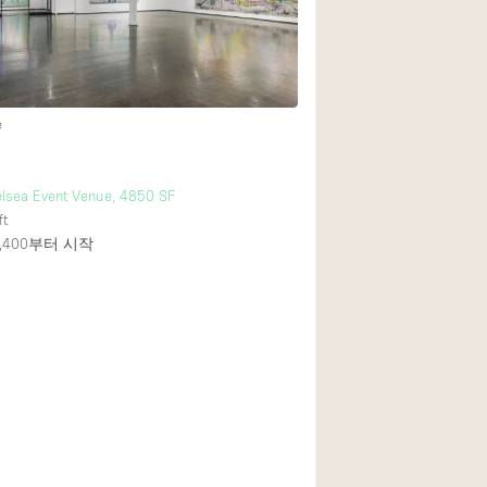
e
lsea Event Venue, 4850 SF
ft
400
부터 시작