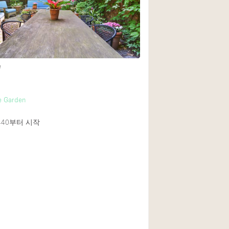
Rooftop
Shop Share
Truck
Warehouse
e
Animals Friendly
e Garden
Bathroom
440
부터 시작
Concierge
Daylight
Elevator
Furniture
Garment Rack
Handicap Accessib