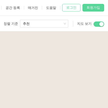
로그인
회원가입
공간 등록
매거진
도움말
정렬 기준
추천
지도 보기
 Studio
and
udio