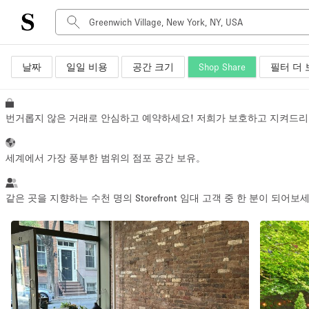
날짜
일일 비용
공간 크기
Shop Share
필터 더 
공간 유형
Advertisement Space
Art Gallery
번거롭지 않은 거래로 안심하고 예약하세요! 저희가 보호하고 지켜드리
Boat
Boutique / Shop
세계에서 가장 풍부한 범위의 점포 공간 보유。
Container
Event Space
같은 곳을 지향하는 수천 명의 Storefront 임대 고객 중 한 분이 되어보
Hall
Mall Shop
Meeting Space
Other