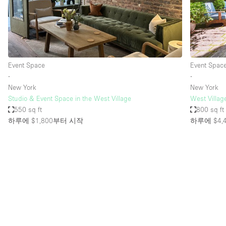
Restaurant / Bar / Cafe
Salon
Stall / Market Stall
Unique Space
Event Space
Event Spac
∙
∙
New York
New York
공간 기능
Air Conditioning
Studio & Event Space in the West Village
West Villag
550 sq ft
800 sq ft
Bar
하루에 $1,800
부터 시작
하루에 $4,
Car Display
Counters
Electricity
Fitting Rooms
Garden
Ground Floor