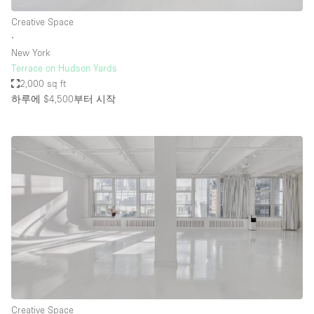
Creative Space
∙
New York
Terrace on Hudson Yards
2,000 sq ft
하루에 $4,500
부터 시작
Creative Space