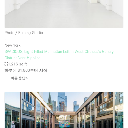
Photo / Filming Studio
∙
New York
SPACIOUS, Light-Filled Manhattan Loft in West Chelsea's Gallery
District Near Highline
1,216 sq ft
하루에 $1,800
부터 시작
빠른 응답자