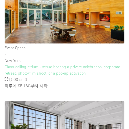
층 / 접근성:
지하층
1층 앞마당
Event Space
위치한 거리
∙
New York
쇼핑몰
Glass ceiling atrium - venue hosting a private celebration, corporate
테라스
retreat, photo/film shoot, or a pop-up activation
1,500 sq ft
윗층
하루에 $5,160
부터 시작
기타