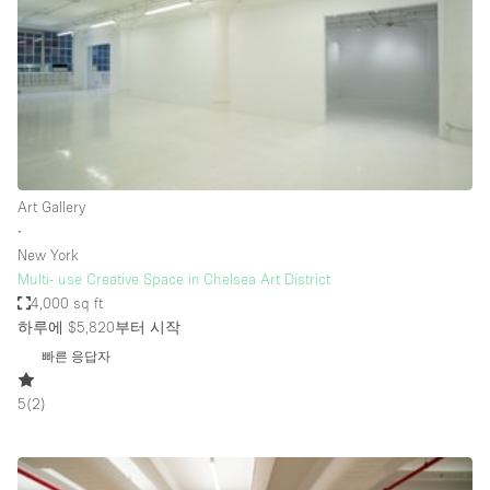
Bathroom
Car Display
Concierge
Counters
Daylight
Art Gallery
Electricity
∙
Elevator
New York
Multi- use Creative Space in Chelsea Art District
Fitting Rooms
4,000 sq ft
하루에 $5,820
부터 시작
Furniture
빠른 응답자
Garden
Garment Rack
5
(
2
)
Ground Floor
Handicap Accessible