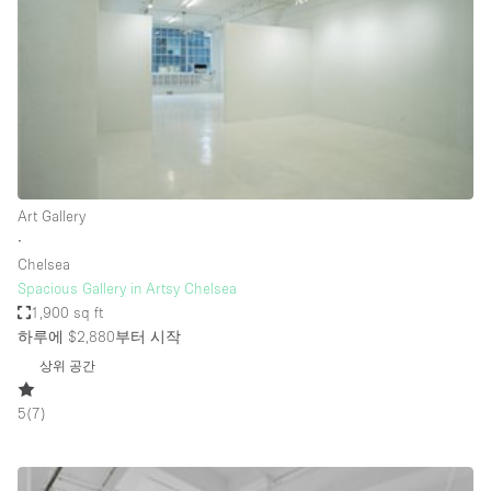
Conference Room
Container
Creative Space
Event Space
Fair / Festival
Hall
Art Gallery
Lobby Space
∙
Chelsea
Mall Shop
Spacious Gallery in Artsy Chelsea
Mansion / House
1,900 sq ft
하루에 $2,880
부터 시작
Meeting Space
상위 공간
Office Space
5
(
7
)
Other
Photo / Filming Studio