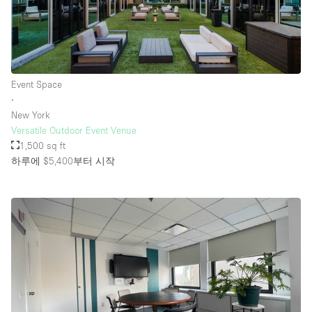
Event Space
∙
New York
Versatile Outdoor Event Venue
1,500 sq ft
하루에 $5,400
부터 시작