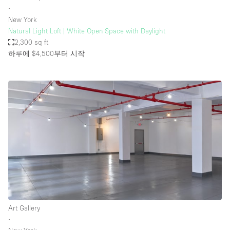
∙
New York
Natural Light Loft | White Open Space with Daylight
2,300 sq ft
하루에 $4,500
부터 시작
Art Gallery
∙