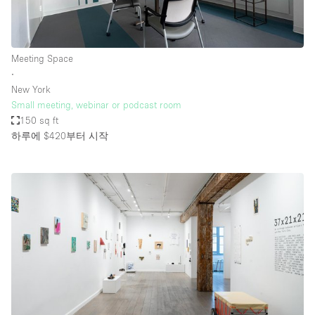
Meeting Space
∙
New York
Small meeting, webinar or podcast room
150 sq ft
하루에 $420
부터 시작