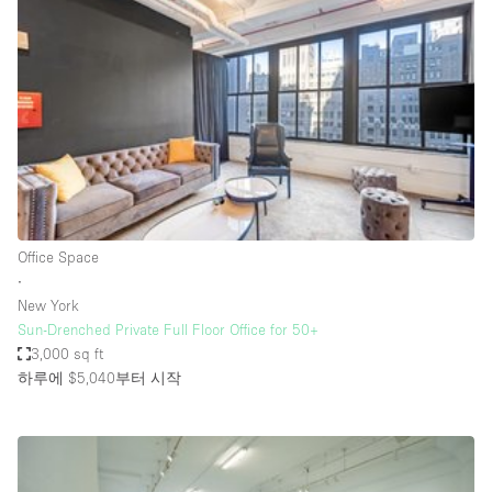
Photo
Conference
Meeting
Office
Shop Share
Shooting
공간 유형
Advertisement Space
Office Space
Apartment / Loft
∙
New York
Art Gallery
Sun-Drenched Private Full Floor Office for 50+
Atelier / Workshop Studio
3,000 sq ft
하루에 $5,040
부터 시작
Boat
Booth / Kiosk / Stand
Boutique / Shop