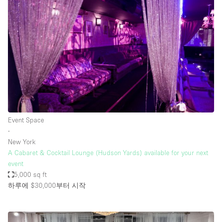
Event Space
∙
New York
A Cabaret & Cocktail Lounge (Hudson Yards) available for your next
event
5,000 sq ft
하루에 $30,000
부터 시작