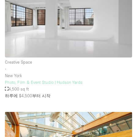
Rooftop / Terrace
Security System
Smoking Area
Sound & Video Equipment
Soundproof
Stock Room
Creative Space
∙
Street Level
New York
Stunning View
Photo, Film & Event Studio | Hudson Yards
4,500 sq ft
Terrace
하루에 $4,500
부터 시작
Toilets
Water Access
Whitebox / Minimal
Window Display