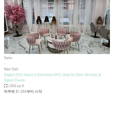
Salon
∙
New York
Elegant Pink Venue in Downtown NYC: Ideal for Glam Services &
Stylish Events
1,000 sq ft
하루에 $1,344
부터 시작