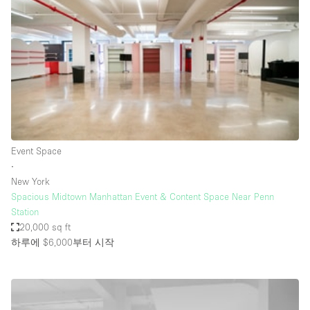
Haussmann Style
Heating
Industrial
Internet
Kitchen
Large Door Entrance
Event Space
Lighting
∙
New York
Liquor Licence
Spacious Midtown Manhattan Event & Content Space Near Penn
Living Space
Station
20,000 sq ft
Multiple Rooms
하루에 $6,000
부터 시작
Office Equipment
Private Parking
Raw