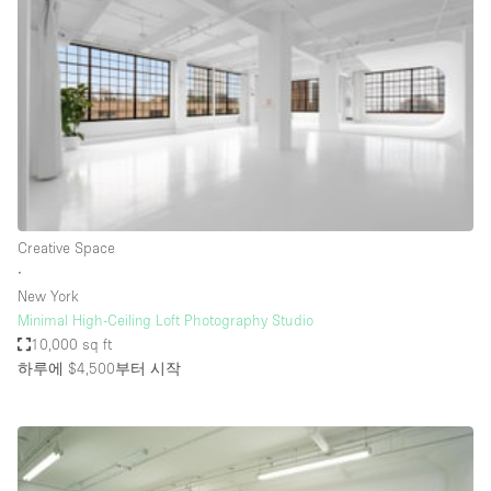
Restaurant / Bar / Cafe
Rooftop
Salon
Shop Share
Stall / Market Stall
Truck
Unique Space
Creative Space
∙
Warehouse
New York
Minimal High-Ceiling Loft Photography Studio
10,000 sq ft
공간 기능
하루에 $4,500
부터 시작
Air Conditioning
Animals Friendly
Bar