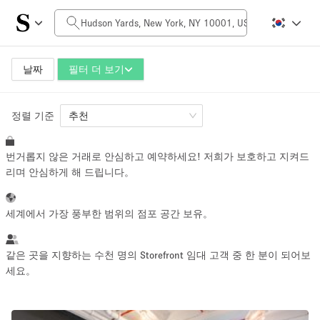
일일 비용
$0
$5,000+
날짜
필터 더 보기
정렬 기준
공간 크기
추천
번거롭지 않은 거래로 안심하고 예약하세요! 저희가 보호하고 지켜드
100 sq ft
5000+ sq ft
리며 안심하게 해 드립니다。
~ 13 명
~ 650 명
세계에서 가장 풍부한 범위의 점포 공간 보유。
프로젝트 유형
같은 곳을 지향하는 수천 명의 Storefront 임대 고객 중 한 분이 되어보
세요。
Retail
Showroom
Event
Art
Food