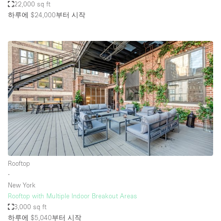
22,000 sq ft
하루에 $24,000
부터 시작
Rooftop
∙
New York
Rooftop with Multiple Indoor Breakout Areas
3,000 sq ft
하루에 $5,040
부터 시작