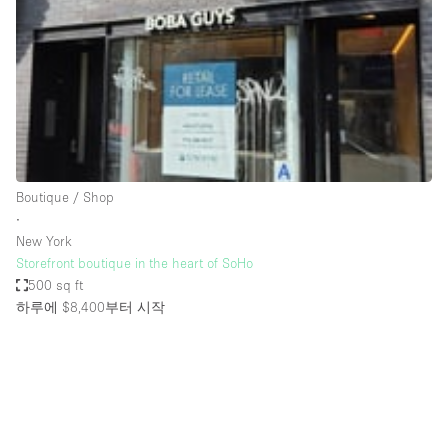
Conference Room
Container
Creative Space
Event Space
Fair / Festival
Hall
Boutique / Shop
Lobby Space
∙
New York
Mall Shop
Storefront boutique in the heart of SoHo
Mansion / House
500 sq ft
하루에 $8,400
부터 시작
Meeting Space
Office Space
Other
Photo / Filming Studio