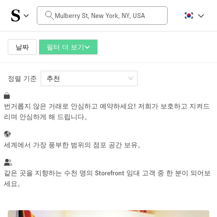
일일 비용
$0
$5,000+
날짜
필터 더 보기
정렬 기준
공간 크기
추천
번거롭지 않은 거래로 안심하고 예약하세요! 저희가 보호하고 지켜드
100 sq ft
5000+ sq ft
리며 안심하게 해 드립니다。
~ 13 명
~ 650 명
세계에서 가장 풍부한 범위의 점포 공간 보유。
프로젝트 유형
같은 곳을 지향하는 수천 명의 Storefront 임대 고객 중 한 분이 되어보
세요。
Retail
Showroom
Event
Art
Food