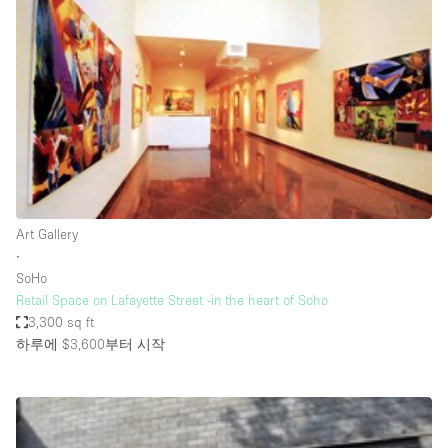
Photo
Conference
Meeting
Office
Shop Share
Shooting
공간 유형
Advertisement Space
Art Gallery
Apartment / Loft
∙
SoHo
Art Gallery
Retail Space on Lafayette Street -in the heart of Soho
Atelier / Workshop Studio
3,300 sq ft
하루에 $3,600
부터 시작
Boat
Booth / Kiosk / Stand
Boutique / Shop