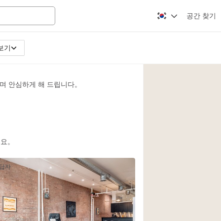
공간 찾기
보기
Apartment / Loft
Atelier / Workshop
며 안심하게 해 드립니다。
Booth / Kiosk / St
Conference Room
Creative Space
Fair / Festival
세요。
Lobby Space
응답자
Mansion / House
Office Space
Photo / Filming St
2