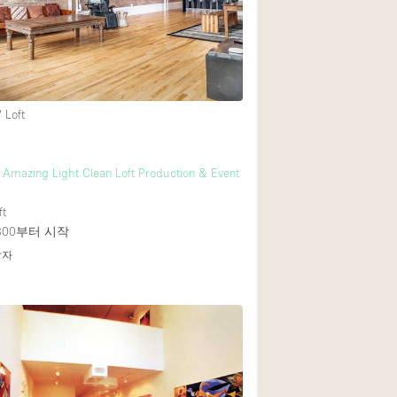
Rooftop
Shop Share
Truck
Warehouse
 Loft
Animals Friendly
Amazing Light Clean Loft Production & Event
Bathroom
ft
Concierge
800
부터 시작
답자
Daylight
Elevator
Furniture
Garment Rack
Handicap Accessib