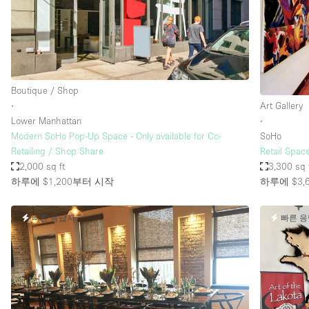
Haussmann Style
Industrial
Kitchen
Lighting
Boutique / Shop
∙
Art Gallery
Living Space
Lower Manhattan
∙
Office Equipment
Modern SoHo Pop-Up Space - Only available for Co-
SoHo
Retailing / Shop Share
Retail Space
Raw
2,000 sq ft
3,300 sq 
Security System
하루에 $1,200
부터 시작
하루에 $3,
Sound & Video Equipment
빠른 응답자
빠른 
Stock Room
Stunning View
Toilets
Whitebox / Minimal