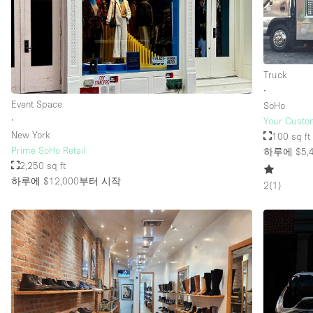
Truck
∙
Event Space
SoHo
∙
Your Custo
New York
100 sq ft
Prime SoHo Retail
하루에 $5,
2,250 sq ft
하루에 $12,000
부터 시작
2
(
1
)