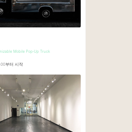
mizable Mobile Pop-Up Truck
400
부터 시작