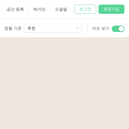
로그인
회원가입
공간 등록
매거진
도움말
정렬 기준
추천
지도 보기
 Studio
and
udio