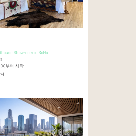
1층 앞마당
쇼핑몰
윗층
thouse Showroom in SoHo
ft
200
부터 시작
답자