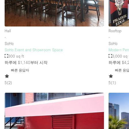
층 / 접근성:
지하층
위치한 거리
Hall
Rooftop
∙
∙
테라스
SoHo
SoHo
기타
SoHo Event and Showroom Space
Modern Pen
300 sq ft
3,000 sq 
하루에 $1,140
부터 시작
하루에 $4,
빠른 응답자
빠른 응
5
(
2
)
5
(
1
)