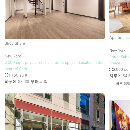
Restaurant / Bar / Cafe
Salon
Stall / Market Stall
Unique Space
Apartment /
Shop Share
∙
∙
New York
공간 기능
Air Conditioning
New York
Prime SoHo 
2,000 sq ft private retail and event space - Located in the
Space
Bar
heart of SoHo
2,000 sq 
Car Display
1,750 sq ft
하루에 $4,
하루에 $3,600
부터 시작
빠른 응
Counters
Electricity
Fitting Rooms
Garden
Ground Floor