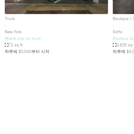
Truck
Boutique /
∙
∙
New York
SoHo
Mobile pop-up truck
Boutique S
72 sq ft
3,825 sq 
하루에 $3,000
부터 시작
하루에 $4,