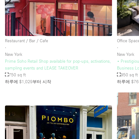
Restaurant / Bar / Cafe
Office Spac
∙
∙
New York
New York
Prime Soho Retail Shop available for pop-ups, activations,
• Prestigio
sampling events and LEASE TAKEOVER
Business Lo
750 sq ft
950 sq ft
하루에 $1,029
부터 시작
하루에 $76