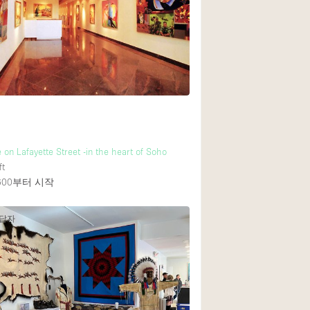
Heating
Internet
Large Door Entran
Liquor Licence
Multiple Rooms
Private Parking
 on Lafayette Street -in the heart of Soho
Rooftop / Terrace
ft
Smoking Area
600
부터 시작
Soundproof
응답자
Street Level
Terrace
Water Access
Window Display