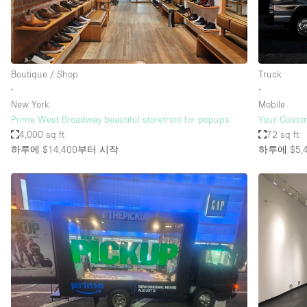
Boutique / Shop
Truck
∙
∙
New York
Mobile
Prime West Broadway beautiful storefront for popups
Your Custo
4,000 sq ft
72 sq ft
하루에 $14,400
부터 시작
하루에 $5,