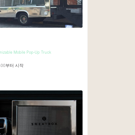
mizable Mobile Pop-Up Truck
400
부터 시작