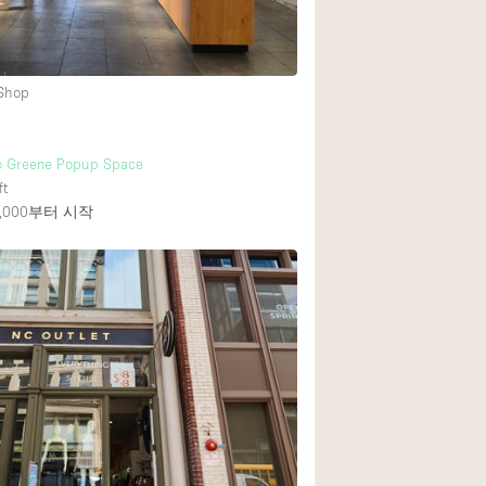
1층 앞마당
 Shop
쇼핑몰
윗층
 Greene Popup Space
ft
000
부터 시작