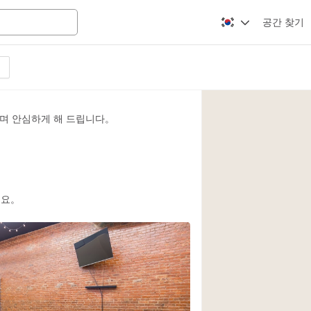
공간 찾기
Apartment / Loft
Atelier / Workshop
며 안심하게 해 드립니다。
Booth / Kiosk / St
Conference Room
Creative Space
Fair / Festival
세요。
2
Lobby Space
Mansion / House
Office Space
Photo / Filming St