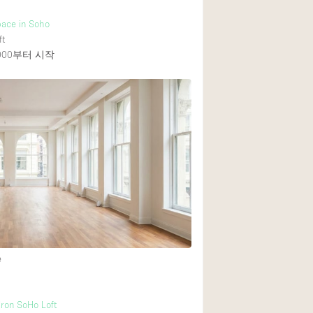
pace in Soho
ft
000
부터 시작
e
Iron SoHo Loft