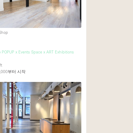
Heating
Internet
Large Door Entran
 Shop
Liquor Licence
Multiple Rooms
 POPUP x Events Space x ART Exhibitions
Private Parking
ft
Rooftop / Terrace
000
부터 시작
Smoking Area
Soundproof
Street Level
Terrace
Water Access
Window Display