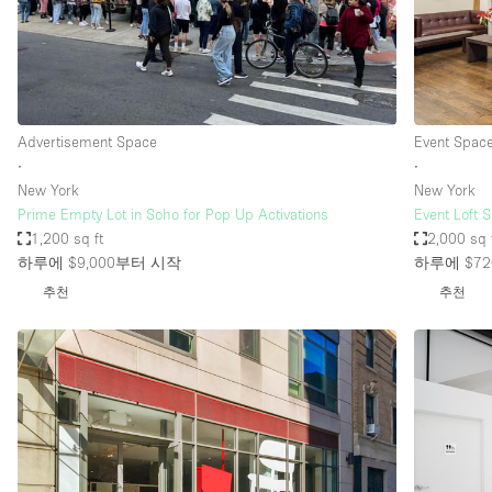
Restaurant / Bar / Cafe
Salon
Stall / Market Stall
Unique Space
Advertisement Space
Event Spac
∙
∙
New York
New York
공간 기능
Air Conditioning
Prime Empty Lot in Soho for Pop Up Activations
Event Loft 
1,200 sq ft
2,000 sq 
Bar
하루에 $9,000
부터 시작
하루에 $72
Car Display
추천
추천
Counters
Electricity
Fitting Rooms
Garden
Ground Floor