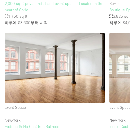
2,000 sq ft private retail and event space - Located in the
SoHo
heart of SoHo
Boutique S
1,750 sq ft
3,825 sq 
하루에 $3,600
부터 시작
하루에 $4,
Event Space
Event Spac
∙
∙
New-York
New York
Historic SoHo Cast Iron Ballroom
Iconic Cast 