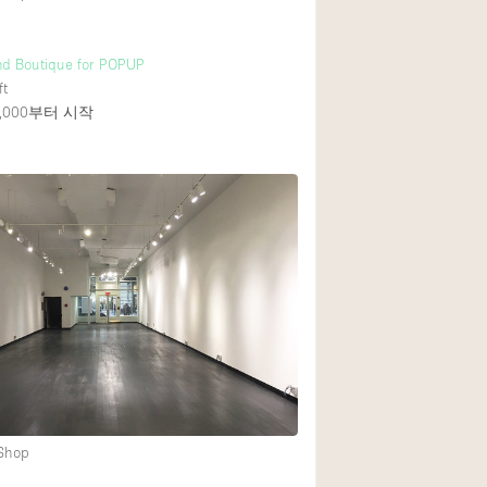
nd Boutique for POPUP
ft
000
부터 시작
 Shop