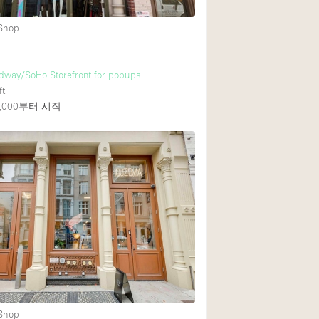
 Shop
dway/SoHo Storefront for popups
ft
000
부터 시작
 Shop