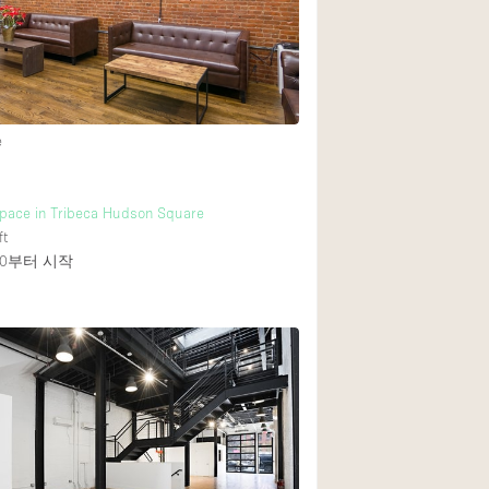
Rooftop
Shop Share
Truck
Warehouse
e
Animals Friendly
Space in Tribeca Hudson Square
ft
Bathroom
0
부터 시작
Concierge
Daylight
Elevator
2
Furniture
Garment Rack
Handicap Accessib