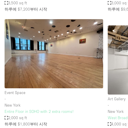
3,500 sq ft
3,000 sq 
하루에 $7,200
부터 시작
하루에 $9,
신규
Event Space
∙
Art Gallery
New York
∙
Entire Floor in SOHO with 2 extra rooms!
New York
2,000 sq ft
West Broadw
하루에 $1,800
부터 시작
4,000 sq 