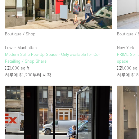
Haussmann Style
Industrial
Kitchen
Boutique / Shop
Boutique /
Lighting
∙
∙
Lower Manhattan
New York
Living Space
Modern SoHo Pop-Up Space - Only available for Co-
PRIME SoHo
Office Equipment
Retailing / Shop Share
space
2,000 sq ft
5,000 sq 
Raw
하루에 $1,200
부터 시작
하루에 $18,
Security System
Sound & Video Equipment
Stock Room
Stunning View
Toilets
Whitebox / Minimal