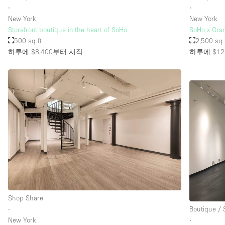
∙
∙
New York
New York
Storefront boutique in the heart of SoHo
SoHo x Gra
500 sq ft
2,500 sq 
하루에 $8,400
부터 시작
하루에 $12,
Shop Share
∙
Boutique /
New York
∙