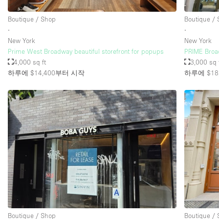
Boutique / Shop
Boutique /
∙
∙
New York
New York
Prime West Broadway beautiful storefront for popups
PRIME Broa
4,000 sq ft
3,000 sq 
하루에 $14,400
부터 시작
하루에 $18,
Boutique / Shop
Boutique /