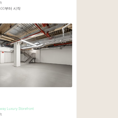
ft
600
부터 시작
ay Luxury Storefront
ft