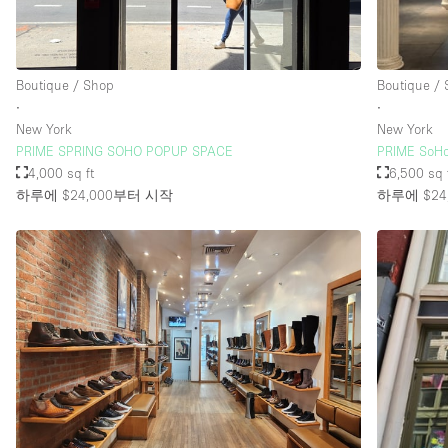
층 / 접근성:
지하층
Boutique / Shop
Boutique /
위치한 거리
∙
∙
New York
New York
테라스
PRIME SPRING SOHO POPUP SPACE
PRIME SoHo
기타
4,000 sq ft
6,500 sq 
하루에 $24,000
부터 시작
하루에 $24,