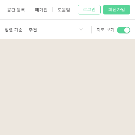
로그인
회원가입
공간 등록
매거진
도움말
정렬 기준
추천
지도 보기
 Studio
and
2
udio
2
5