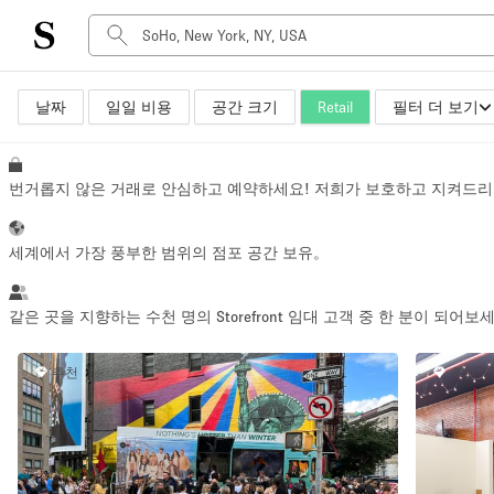
날짜
일일 비용
공간 크기
Retail
필터 더 보기
공간 유형
Advertisement Space
Art Gallery
번거롭지 않은 거래로 안심하고 예약하세요! 저희가 보호하고 지켜드리
Boat
Boutique / Shop
세계에서 가장 풍부한 범위의 점포 공간 보유。
Container
Event Space
같은 곳을 지향하는 수천 명의 Storefront 임대 고객 중 한 분이 되어보
Hall
추천
추천
Mall Shop
Meeting Space
Other