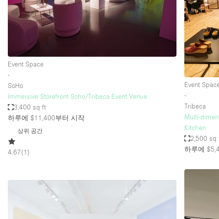
Haussmann Style
Industrial
Kitchen
Lighting
Event Space
∙
Living Space
Event Spac
SoHo
Office Equipment
∙
Immersive Storefront Soho/Tribeca Event Venue
Tribeca
3,400 sq ft
Raw
Multi-dimen
하루에 $11,400
부터 시작
Security System
Kitchen
상위 공간
2,500 sq 
Sound & Video Equipment
하루에 $5,
4.67
(
1
)
Stock Room
Stunning View
Toilets
Whitebox / Minimal