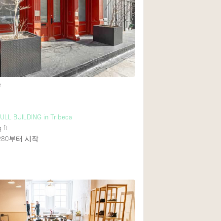
Rooftop
Shop Share
Truck
Warehouse
e
Animals Friendly
Bathroom
ULL BUILDING in Tribeca
Concierge
 ft
280
부터 시작
Daylight
Elevator
Furniture
Garment Rack
Handicap Accessib