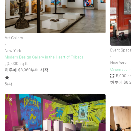
Restaurant / Bar / Cafe
Salon
Stall / Market Stall
Unique Space
Art Gallery
∙
Event Spac
New York
공간 기능
Air Conditioning
∙
Modern Design Gallery in the Heart of Tribeca
New York
5,000 sq ft
Bar
Cinematic F
하루에 $3,960
부터 시작
Car Display
15,000 sq
하루에 $8,
5
(
4
)
Counters
Electricity
상위 공간
Fitting Rooms
Garden
Ground Floor