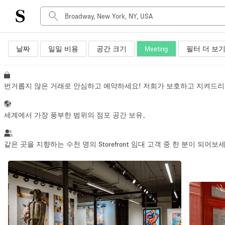
날짜
일일 비용
공간 크기
Meeting
필터 더 보
공간 유형
Advertisement Space
Art Gallery
번거롭지 않은 거래로 안심하고 예약하세요! 저희가 보호하고 지켜드리
Boat
Boutique / Shop
세계에서 가장 풍부한 범위의 점포 공간 보유。
Container
Event Space
같은 곳을 지향하는 수천 명의 Storefront 임대 고객 중 한 분이 되어보
Hall
Mall Shop
Meeting Space
Other