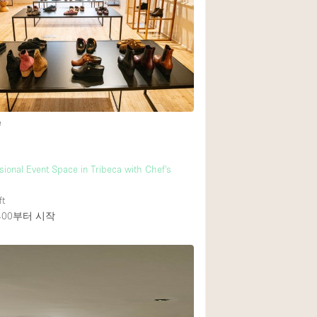
Heating
Internet
Large Door Entran
Liquor Licence
Multiple Rooms
e
Private Parking
Rooftop / Terrace
sional Event Space in Tribeca with Chef's
Smoking Area
ft
Soundproof
400
부터 시작
Street Level
Terrace
Water Access
Window Display