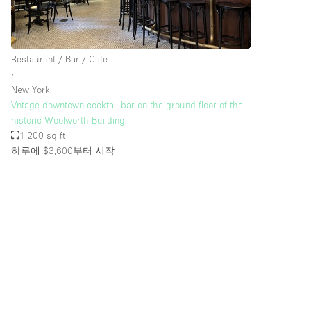
Restaurant / Bar / Cafe
∙
New York
Vntage downtown cocktail bar on the ground floor of the
historic Woolworth Building
1,200 sq ft
하루에 $3,600
부터 시작