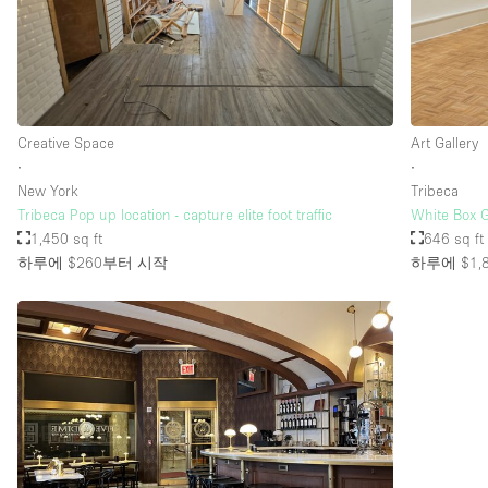
Creative Space
Art Gallery
∙
∙
New York
Tribeca
Tribeca Pop up location - capture elite foot traffic
White Box G
1,450 sq ft
646 sq ft
하루에 $260
부터 시작
하루에 $1,