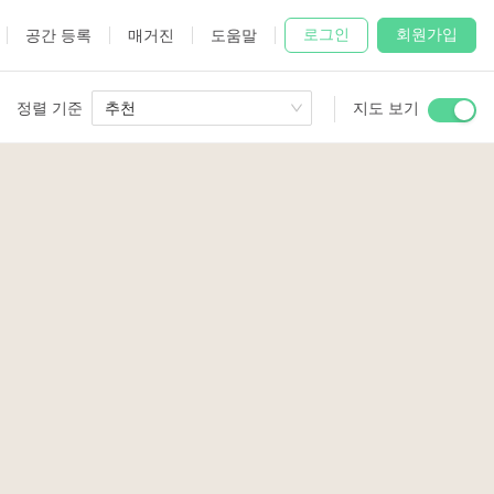
로그인
회원가입
공간 등록
매거진
도움말
정렬 기준
추천
지도 보기
 Studio
and
3
udio