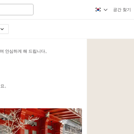
공간 찾기
기
Apartment / Loft
Atelier / Workshop
며 안심하게 해 드립니다。
Booth / Kiosk / St
Conference Room
2
Creative Space
Fair / Festival
세요。
Lobby Space
Mansion / House
Office Space
Photo / Filming St