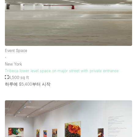
Event Space
∙
New York
Tribeca lower level space on major street with private entrance
4,500 sq ft
하루에 $5,400
부터 시작