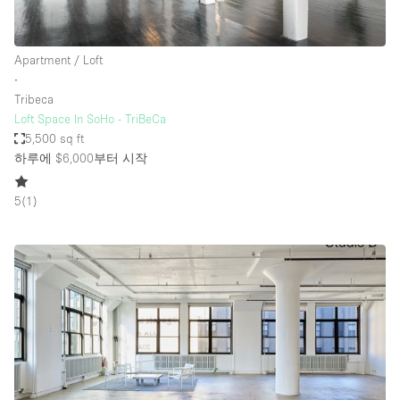
Apartment / Loft
∙
Tribeca
Loft Space In SoHo - TriBeCa
5,500 sq ft
하루에 $6,000
부터 시작
5
(
1
)