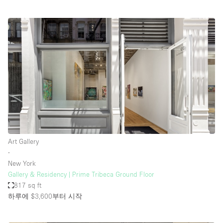
Art Gallery
∙
New York
Gallery & Residency | Prime Tribeca Ground Floor
817 sq ft
하루에 $3,600
부터 시작