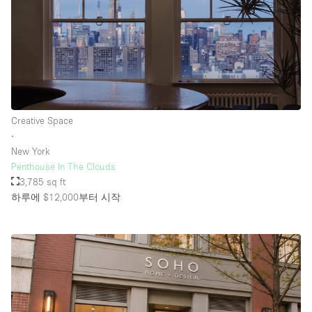
Creative Space
∙
New York
Penthouse In The Clouds
3,785 sq ft
하루에 $12,000
부터 시작