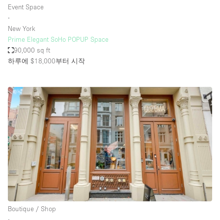
Event Space
∙
New York
Prime Elegant SoHo POPUP Space
90,000 sq ft
하루에 $18,000
부터 시작
Boutique / Shop
∙