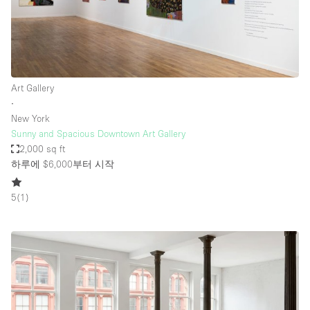
Art Gallery
∙
New York
Sunny and Spacious Downtown Art Gallery
2,000 sq ft
하루에 $6,000
부터 시작
5
(
1
)