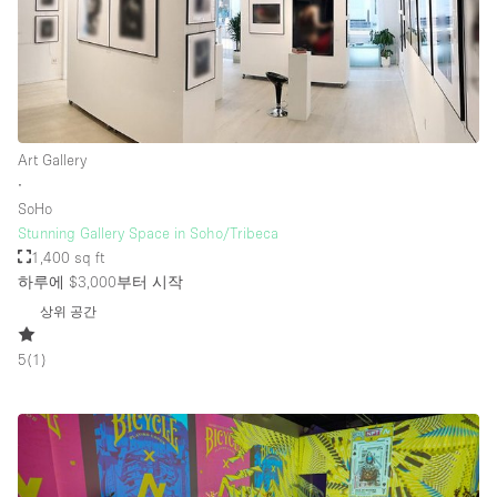
층 / 접근성:
지하층
Art Gallery
1층 앞마당
∙
위치한 거리
SoHo
Stunning Gallery Space in Soho/Tribeca
쇼핑몰
1,400 sq ft
테라스
하루에 $3,000
부터 시작
상위 공간
윗층
기타
5
(
1
)