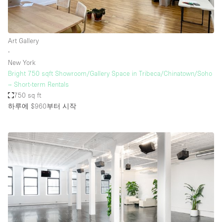
Art Gallery
∙
New York
Bright 750 sqft Showroom/Gallery Space in Tribeca/Chinatown/Soho
– Short-term Rentals
750 sq ft
하루에 $960
부터 시작