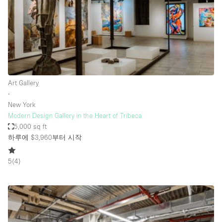
Bathroom
Car Display
Concierge
Counters
Daylight
Art Gallery
∙
Electricity
New York
Elevator
Modern Design Gallery in the Heart of Tribeca
5,000 sq ft
Fitting Rooms
하루에 $3,960
부터 시작
Furniture
5
(
4
)
Garden
Garment Rack
Ground Floor
Handicap Accessible