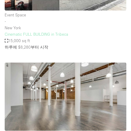
Event Space
∙
New York
Cinematic FULL BUILDING in Tribeca
15,000 sq ft
하루에 $8,280
부터 시작