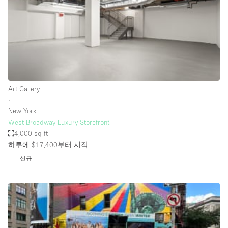
Haussmann Style
Heating
Industrial
Internet
Kitchen
Art Gallery
∙
Large Door Entrance
New York
Lighting
West Broadway Luxury Storefront
4,000 sq ft
Liquor Licence
하루에 $17,400
부터 시작
Living Space
신규
Multiple Rooms
Office Equipment
Private Parking
Raw