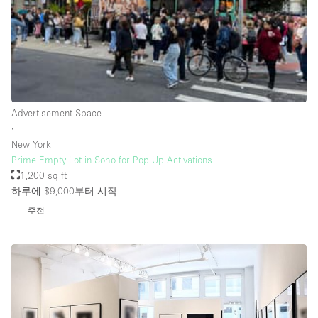
Rooftop / Terrace
Security System
Smoking Area
Sound & Video Equipment
Advertisement Space
Soundproof
∙
Stock Room
New York
Prime Empty Lot in Soho for Pop Up Activations
Street Level
1,200 sq ft
Stunning View
하루에 $9,000
부터 시작
추천
Terrace
Toilets
Water Access
Whitebox / Minimal
Window Display