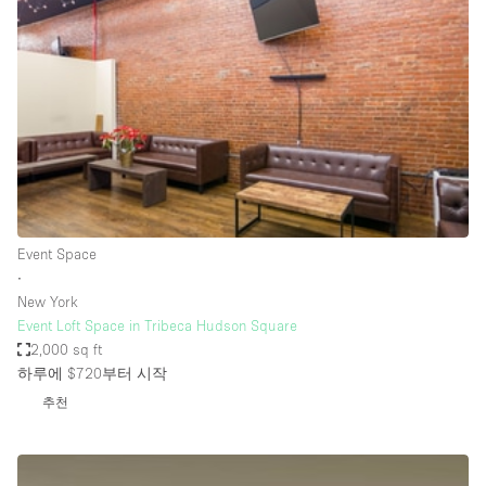
Photo
Conference
Meeting
Office
Shop Share
Shooting
공간 유형
Advertisement Space
Event Space
Apartment / Loft
∙
New York
Art Gallery
Event Loft Space in Tribeca Hudson Square
Atelier / Workshop Studio
2,000 sq ft
하루에 $720
부터 시작
Boat
추천
Booth / Kiosk / Stand
Boutique / Shop