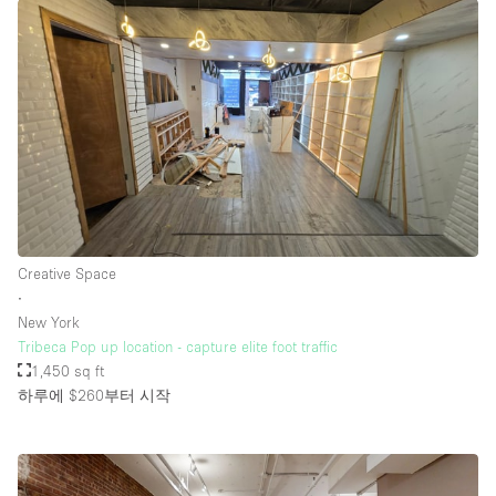
Creative Space
∙
New York
Tribeca Pop up location - capture elite foot traffic
1,450 sq ft
하루에 $260
부터 시작