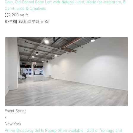
Chic, Old School Soho Loft with Natural Light, Made for Instagram, E-
Commerce & Creatives
2,200 sq ft
하루에 $2,880
부터 시작
Event Space
∙
New York
Prime Broadway SoHo Popup Shop available - 25ft of frontage and