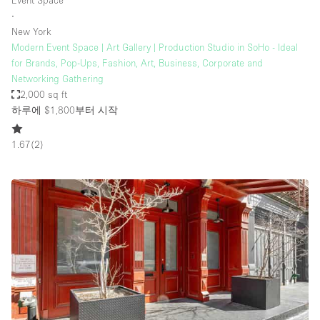
Event Space
∙
New York
Modern Event Space | Art Gallery | Production Studio in SoHo - Ideal
for Brands, Pop-Ups, Fashion, Art, Business, Corporate and
Networking Gathering
2,000 sq ft
하루에 $1,800
부터 시작
1.67
(
2
)