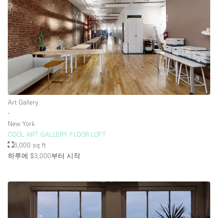
Art Gallery
∙
New York
COOL ART GALLERY FLOOR LOFT
6,000 sq ft
하루에 $3,000
부터 시작