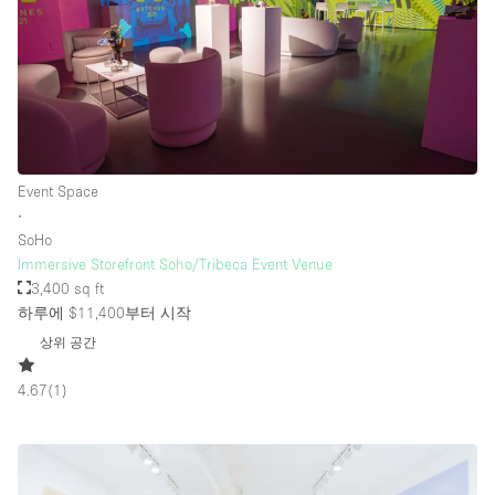
Event Space
∙
SoHo
Immersive Storefront Soho/Tribeca Event Venue
3,400 sq ft
하루에 $11,400
부터 시작
상위 공간
4.67
(
1
)