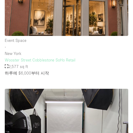
Event Space
∙
New York
Wooster Street Cobblestone SoHo Retail
2,577 sq ft
하루에 $6,000
부터 시작