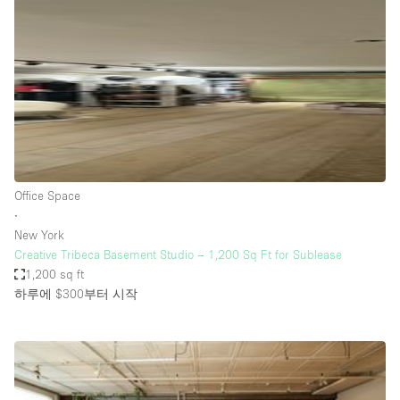
Conference Room
Container
Creative Space
Event Space
Fair / Festival
Hall
Lobby Space
Office Space
∙
Mall Shop
New York
Mansion / House
Creative Tribeca Basement Studio – 1,200 Sq Ft for Sublease
1,200 sq ft
Meeting Space
하루에 $300
부터 시작
Office Space
Other
Photo / Filming Studio