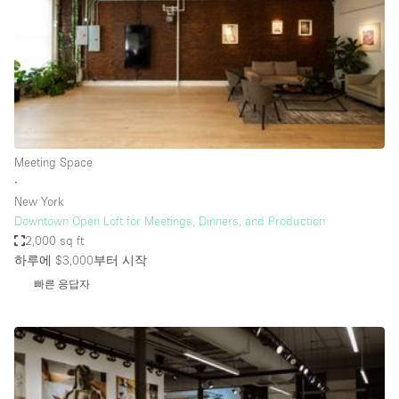
Restaurant / Bar / Cafe
Rooftop
Salon
Shop Share
Stall / Market Stall
Truck
Meeting Space
∙
Unique Space
New York
Downtown Open Loft for Meetings, Dinners, and Production
Warehouse
2,000 sq ft
하루에 $3,000
부터 시작
빠른 응답자
공간 기능
Air Conditioning
Animals Friendly
Bar