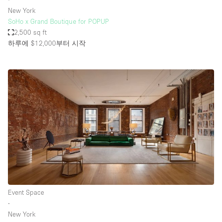
New York
SoHo x Grand Boutique for POPUP
2,500 sq ft
하루에 $12,000
부터 시작
Event Space
∙
New York