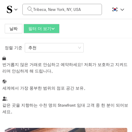
일일 비용
$0
$5,000+
날짜
필터 더 보기
정렬 기준
공간 크기
추천
번거롭지 않은 거래로 안심하고 예약하세요! 저희가 보호하고 지켜드
100 sq ft
5000+ sq ft
리며 안심하게 해 드립니다。
~ 13 명
~ 650 명
세계에서 가장 풍부한 범위의 점포 공간 보유。
프로젝트 유형
같은 곳을 지향하는 수천 명의 Storefront 임대 고객 중 한 분이 되어보
세요。
Retail
Showroom
Event
Art
Food