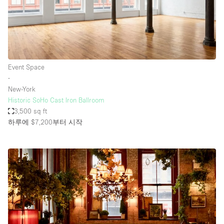
Event Space
∙
New-York
Historic SoHo Cast Iron Ballroom
3,500 sq ft
하루에 $7,200
부터 시작