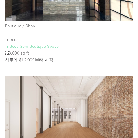
Boutique / Shop
∙
Tribeca
TriBeca Gem Boutique Space
3,000 sq ft
하루에 $12,000
부터 시작