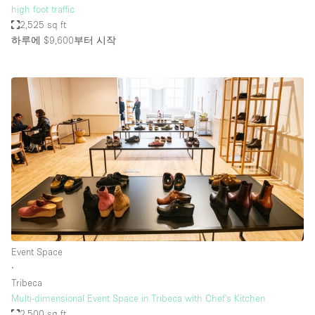
high foot traffic
2,525 sq ft
하루에 $9,600
부터 시작
Event Space
∙
Tribeca
Multi-dimensional Event Space in Tribeca with Chef's Kitchen
2,500 sq ft