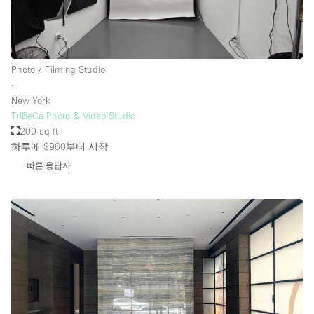
Photo / Filming Studio
∙
New York
TriBeCa Photo & Video Studio
200 sq ft
하루에 $960
부터 시작
빠른 응답자