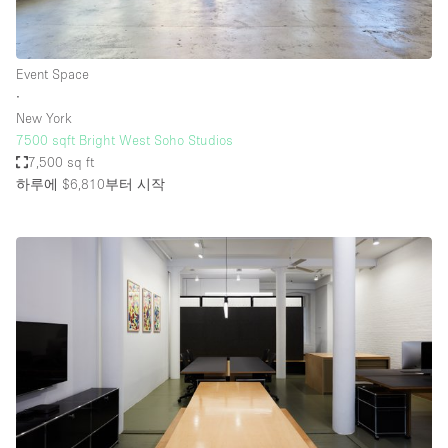
Event Space
∙
New York
7500 sqft Bright West Soho Studios
7,500 sq ft
하루에 $6,810
부터 시작