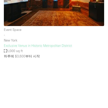
Bathroom
Car Display
Concierge
Event Space
Counters
∙
Daylight
New York
Exclusive Venue in Historic Metropolitan District
Electricity
5,000 sq ft
Elevator
하루에 $3,600
부터 시작
Fitting Rooms
Furniture
Garden
Garment Rack
Ground Floor
Handicap Accessible