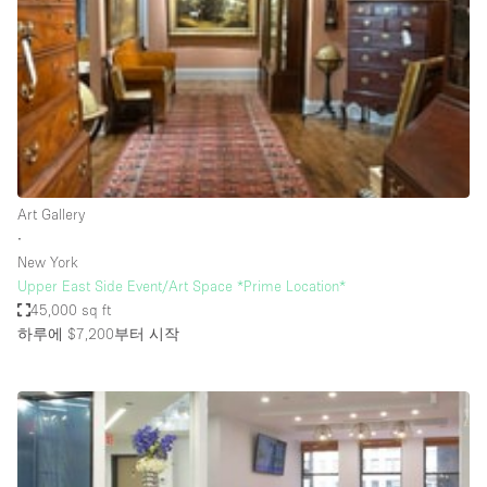
Conference Room
Container
Creative Space
Event Space
Fair / Festival
Hall
Art Gallery
Lobby Space
∙
New York
Mall Shop
Upper East Side Event/Art Space *Prime Location*
Mansion / House
45,000 sq ft
하루에 $7,200
부터 시작
Meeting Space
Office Space
Other
Photo / Filming Studio