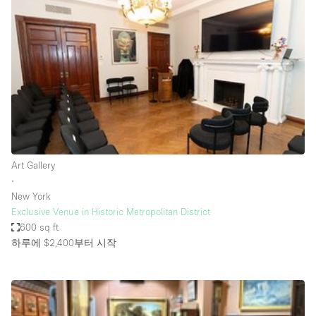
Photo
Conference
Meeting
Office
Shop Share
Shooting
공간 유형
Advertisement Space
Art Gallery
Apartment / Loft
∙
New York
Art Gallery
Exclusive Venue in Historic Metropolitan District
Atelier / Workshop Studio
600 sq ft
하루에 $2,400
부터 시작
Boat
Booth / Kiosk / Stand
Boutique / Shop