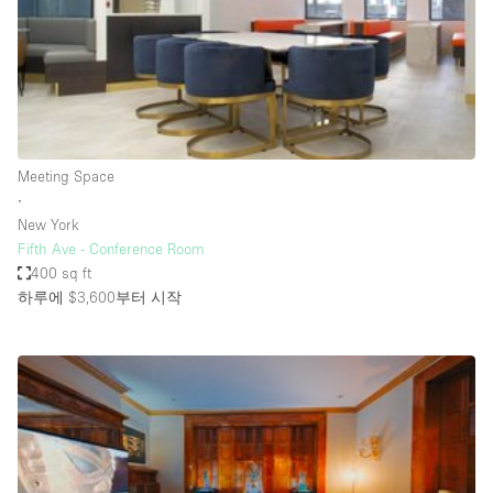
Restaurant / Bar / Cafe
Rooftop
Salon
Shop Share
Stall / Market Stall
Meeting Space
Truck
∙
New York
Unique Space
Fifth Ave - Conference Room
400 sq ft
Warehouse
하루에 $3,600
부터 시작
공간 기능
Air Conditioning
Animals Friendly
Bar