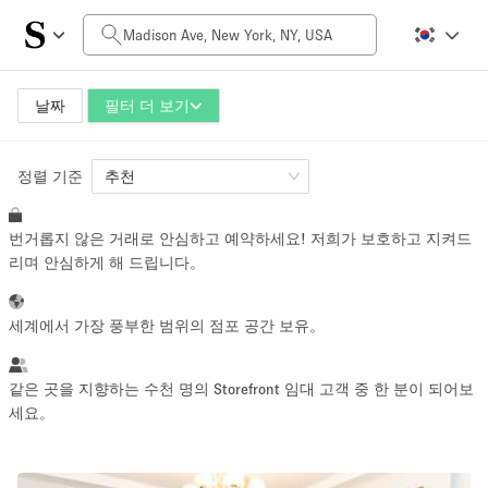
일일 비용
$0
$5,000+
날짜
필터 더 보기
정렬 기준
공간 크기
추천
번거롭지 않은 거래로 안심하고 예약하세요! 저희가 보호하고 지켜드
100 sq ft
5000+ sq ft
리며 안심하게 해 드립니다。
~ 13 명
~ 650 명
세계에서 가장 풍부한 범위의 점포 공간 보유。
프로젝트 유형
같은 곳을 지향하는 수천 명의 Storefront 임대 고객 중 한 분이 되어보
세요。
Retail
Showroom
Event
Art
Food