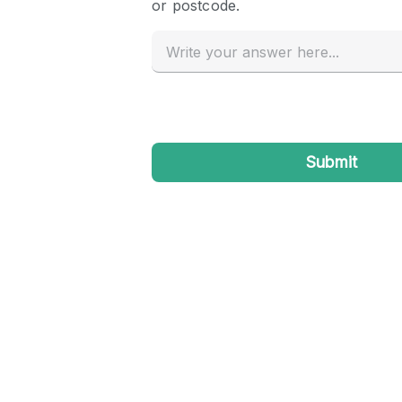
Haussmann Style
Industrial
Kitchen
Lighting
Living Space
Office Equipment
Raw
Security System
Sound & Video Equipment
Stock Room
Stunning View
Toilets
Whitebox / Minimal