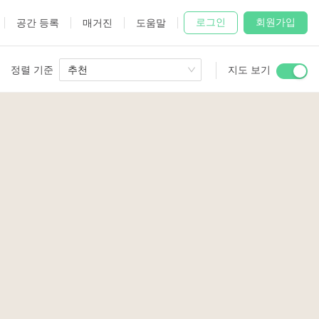
로그인
회원가입
공간 등록
매거진
도움말
정렬 기준
추천
지도 보기
 Studio
and
udio