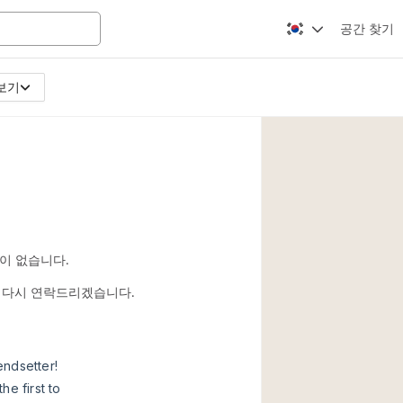
공간 찾기
보기
Apartment / Loft
Atelier / Workshop
Booth / Kiosk / St
Conference Room
Creative Space
Fair / Festival
이 없습니다.
Lobby Space
시면 다시 연락드리겠습니다.
Mansion / House
Office Space
Photo / Filming St