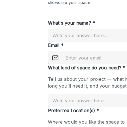
Restaurant / Bar / Cafe
Salon
Stall / Market Stall
Unique Space
공간 기능
Air Conditioning
Bar
Car Display
Counters
Electricity
Fitting Rooms
Garden
Ground Floor