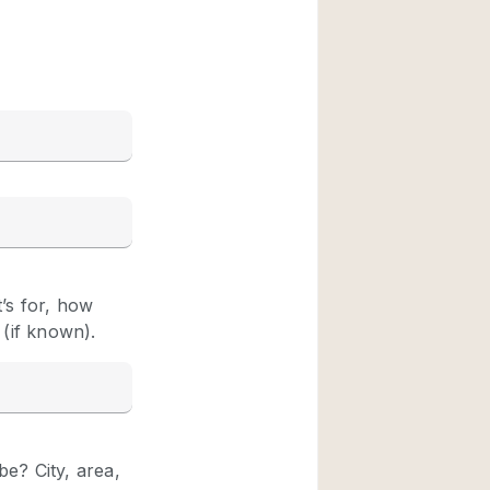
Rooftop
Shop Share
Truck
Warehouse
Animals Friendly
Bathroom
Concierge
Daylight
Elevator
Furniture
Garment Rack
Handicap Accessib