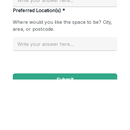
Conference Room
Container
Creative Space
Event Space
Fair / Festival
Hall
Lobby Space
Mall Shop
Mansion / House
Meeting Space
Office Space
Other
Photo / Filming Studio