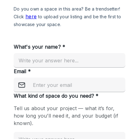
Photo
Conference
Meeting
Office
Shop Share
Shooting
공간 유형
Advertisement Space
Apartment / Loft
Art Gallery
Atelier / Workshop Studio
Boat
Booth / Kiosk / Stand
Boutique / Shop