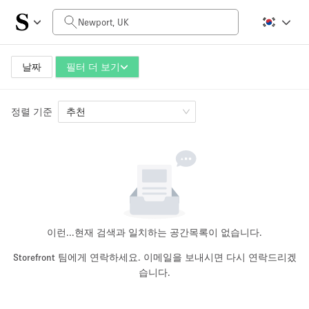
일일 비용
£0
£5,000+
날짜
필터 더 보기
정렬 기준
공간 크기
추천
100 sq ft
5000+ sq ft
~ 13 명
~ 650 명
프로젝트 유형
이런...
현재 검색과 일치하는 공간목록이 없습니다.
Storefront 팀에게 연락하세요. 이메일을 보내시면 다시 연락드리겠
습니다.
Retail
Showroom
Event
Art
Food